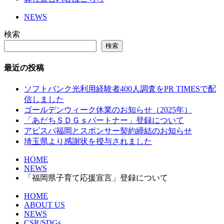
NEWS
検索
検索
最近の投稿
ソフトバンク光利用経験者400人調査をPR TIMESで配
信しました
ゴールデンウィーク休業のお知らせ（2025年）
「あだちＳＤＧｓパートナー」登録について
アビスパ福岡とスポンサー契約締結のお知らせ
埼玉県より感謝状を授与されました
HOME
NEWS
「福岡県子育て応援宣言」登録について
HOME
ABOUT US
NEWS
CSR/SDGs