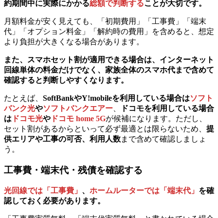
約期間中に実際にかかる
総額で判断する
ことが大切です。
月額料金が安く見えても、「初期費用」「工事費」「端末
代」「オプション料金」「解約時の費用」を含めると、想定
より負担が大きくなる場合があります。
また、スマホセット割が適用できる場合は、インターネット
回線単体の料金だけでなく、
家族全体のスマホ代まで含めて
確認する
と判断しやすくなります。
たとえば、
SoftBankやY!mobileを利用している場合は
ソフト
バンク光
や
ソフトバンクエアー
、
ドコモを利用している場合
は
ドコモ光
や
ドコモ home 5G
が候補になります。ただし、
セット割があるからといって必ず最適とは限らないため、
提
供エリアや工事の可否、利用人数
まで含めて確認しましょ
う。
工事費・端末代・残債を確認する
光回線では「工事費」
、
ホームルーターでは「端末代」
を確
認しておく必要があります。