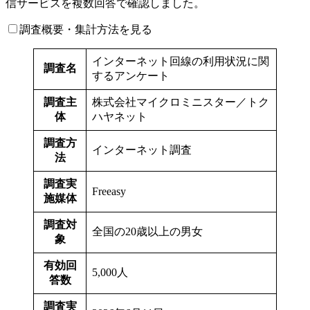
信サービスを複数回答で確認しました。
調査概要・集計方法を見る
インターネット回線の利用状況に関
調査名
するアンケート
調査主
株式会社マイクロミニスター／トク
体
ハヤネット
調査方
インターネット調査
法
調査実
Freeasy
施媒体
調査対
全国の20歳以上の男女
象
有効回
5,000人
答数
調査実