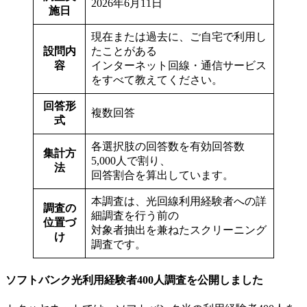
2026年6月11日
施日
現在または過去に、ご自宅で利用し
設問内
たことがある
容
インターネット回線・通信サービス
をすべて教えてください。
回答形
複数回答
式
各選択肢の回答数を有効回答数
集計方
5,000人で割り、
法
回答割合を算出しています。
本調査は、光回線利用経験者への詳
調査の
細調査を行う前の
位置づ
対象者抽出を兼ねたスクリーニング
け
調査です。
ソフトバンク光利用経験者400人調査を公開しました