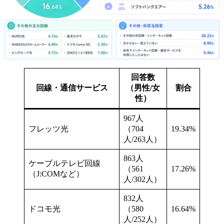
回答数
回線・通信サービス
（男性/女
割合
性）
967人
フレッツ光
（704
19.34%
人/263人）
863人
ケーブルテレビ回線
（561
17.26%
（J:COMなど）
人/302人）
832人
ドコモ光
（580
16.64%
人/252人）