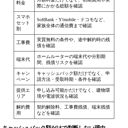
料金
際にかかる総額を確認
スマホ
SoftBank・Y!mobile・ドコモなど、
セット
家族全体の通信費まで確認
割
実質無料の条件や、途中解約時の残
工事費
債を確認
ホームルーターの端末代や分割期
端末代
間、残債リスクを確認
キャン
キャッシュバック額だけでなく、申
ペーン
請方法・受取時期・条件を確認
提供エ
申し込み可能かだけでなく、建物環
リア
境や電波状況も確認
解約費
契約解除料、工事費残債、端末残債
用
などを確認
キャッシュバック額だけで判断しない理由