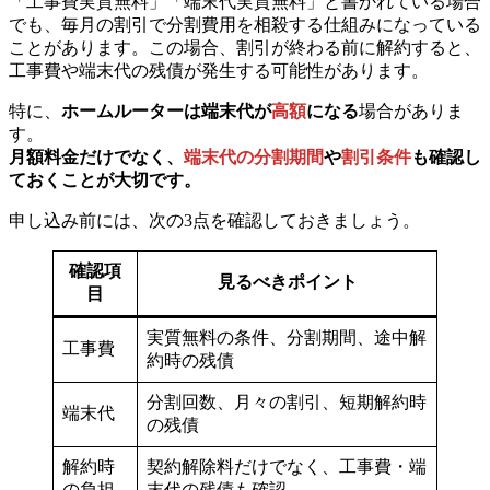
「工事費実質無料」「端末代実質無料」と書かれている場合
でも、毎月の割引で分割費用を相殺する仕組みになっている
ことがあります。この場合、割引が終わる前に解約すると、
工事費や端末代の残債が発生する可能性があります。
特に、
ホームルーターは端末代が
高額
になる
場合がありま
す。
月額料金だけでなく、
端末代の分割期間
や
割引条件
も確認し
ておくことが大切です。
申し込み前には、次の3点を確認しておきましょう。
確認項
見るべきポイント
目
実質無料の条件、分割期間、途中解
工事費
約時の残債
分割回数、月々の割引、短期解約時
端末代
の残債
解約時
契約解除料だけでなく、工事費・端
の負担
末代の残債も確認