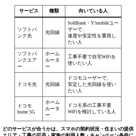
サービス
種類
向いている人
SoftBank・Y!mobileユー
ソフトバ
ザーで、
光回線
ンク光
速度や安定性を重視し
たい人
ソフトバ
ホーム
工事不要で自宅WiFiを
ンクエア
ルータ
使いたい人
ー
ー
ドコモユーザーで、
ドコモ光
光回線
安定した光回線を使い
たい人
ホーム
ドコモ系の工事不要
ドコモ
ルータ
WiFiを検討している人
home 5G
ー
どのサービスが合うかは、
スマホの契約状況・住まいの提供
エリア・工事の可否・家族の利用人数・キャンペーン条件に