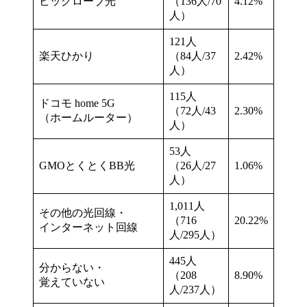
ビッグローブ光
（136人/70
4.12%
人）
121人
楽天ひかり
（84人/37
2.42%
人）
115人
ドコモ home 5G
（72人/43
2.30%
（ホームルーター）
人）
53人
GMOとくとくBB光
（26人/27
1.06%
人）
1,011人
その他の光回線・
（716
20.22%
インターネット回線
人/295人）
445人
分からない・
（208
8.90%
覚えていない
人/237人）