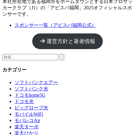
本社所在地である福岡市をホームタウンとする日本プロサッ
カークラブ（J1）の
「アビスパ福岡」2025オフィシャルスポ
ンサー
です。
スポンサー一覧（アビスパ福岡公式）
運営方針と著者情報
検
索:
カテゴリー
ソフトバンクエアー
ソフトバンク光
ドコモhome5G
ドコモ光
ビッグローブ光
モバイルWiFi
モバレコAir
楽天ターボ
楽天ひかり