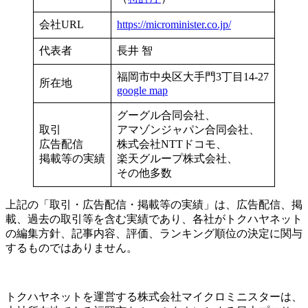
会社URL
https://microminister.co.jp/
代表者
長井 智
福岡市中央区大手門3丁目14-27
所在地
google map
グーグル合同会社、
取引
アマゾンジャパン合同会社、
広告配信
株式会社NTTドコモ、
掲載等の実績
楽天グループ株式会社、
その他多数
上記の「取引・広告配信・掲載等の実績」は、広告配信、掲
載、過去の取引等を含む実績であり、各社がトクハヤネット
の編集方針、記事内容、評価、ランキング順位の決定に関与
するものではありません。
トクハヤネットを運営する株式会社マイクロミニスターは、