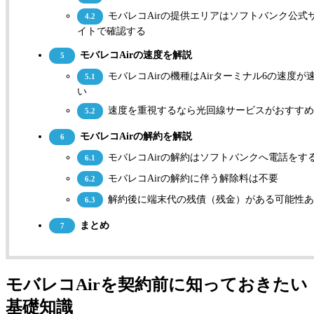
モバレコAirの提供エリアはソフトバンク公式
4.2
イトで確認する
モバレコAirの速度を解説
5
モバレコAirの機種はAirターミナル6の速度が
5.1
い
速度を重視するなら光回線サービスがおすす
5.2
モバレコAirの解約を解説
6
モバレコAirの解約はソフトバンクへ電話をす
6.1
モバレコAirの解約に伴う解除料は不要
6.2
解約後に端末代の残債（残金）がある可能性あ
6.3
まとめ
7
モバレコAirを契約前に知っておきたい
基礎知識