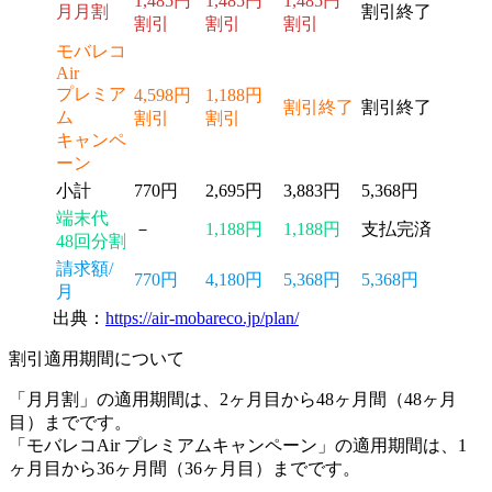
1,485円
1,485円
1,485円
月月割
割引終了
割引
割引
割引
モバレコ
Air
プレミア
4,598円
1,188円
割引終了
割引終了
ム
割引
割引
キャンペ
ーン
小計
770円
2,695円
3,883円
5,368円
端末代
－
1,188円
1,188円
支払完済
48回分割
請求額/
770円
4,180円
5,368円
5,368円
月
出典：
https://air-mobareco.jp/plan/
割引適用期間について
「月月割」の適用期間は、
2ヶ月目から48ヶ月間（48ヶ月
目）まで
です。
「モバレコAir プレミアムキャンペーン」の適用期間は、
1
ヶ月目から36ヶ月間（36ヶ月目）まで
です。