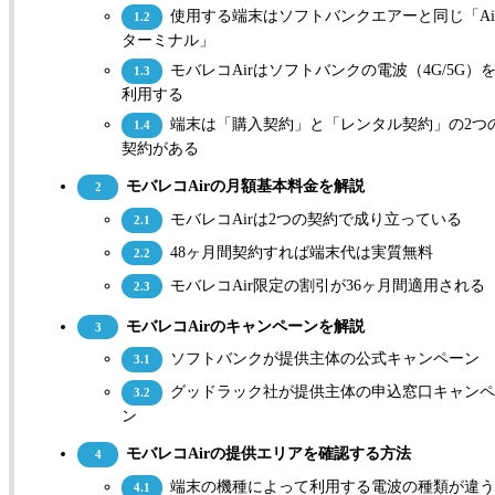
使用する端末はソフトバンクエアーと同じ「Ai
1.2
ターミナル」
モバレコAirはソフトバンクの電波（4G/5G）
1.3
利用する
端末は「購入契約」と「レンタル契約」の2つ
1.4
契約がある
モバレコAirの月額基本料金を解説
2
モバレコAirは2つの契約で成り立っている
2.1
48ヶ月間契約すれば端末代は実質無料
2.2
モバレコAir限定の割引が36ヶ月間適用される
2.3
モバレコAirのキャンペーンを解説
3
ソフトバンクが提供主体の公式キャンペーン
3.1
グッドラック社が提供主体の申込窓口キャンペ
3.2
ン
モバレコAirの提供エリアを確認する方法
4
端末の機種によって利用する電波の種類が違
4.1