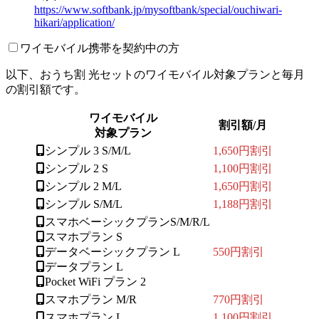
https://www.softbank.jp/mysoftbank/special/ouchiwari-
hikari/application/
ワイモバイル携帯を契約中の方
以下、おうち割 光セットのワイモバイル対象プランと毎月
の割引額です。
ワイモバイル
割引額/月
対象プラン
シンプル 3 S/M/L
1,650円割引
シンプル 2 S
1,100円割引
シンプル 2 M/L
1,650円割引
シンプル S/M/L
1,188円割引
スマホベーシックプランS/M/R/L
スマホプラン S
データベーシックプラン L
550円割引
データプラン L
Pocket WiFi プラン 2
スマホプラン M/R
770円割引
スマホプラン L
1,100円割引