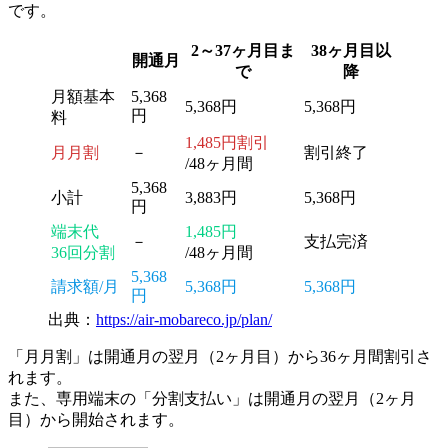
です。
2～37ヶ月目ま
38ヶ月目以
開通月
で
降
月額基本
5,368
5,368円
5,368円
円
料
1,485円割引
月月割
－
割引終了
/48ヶ月間
5,368
小計
3,883円
5,368円
円
端末代
1,485円
－
支払完済
36回分割
/48ヶ月間
5,368
請求額/月
5,368円
5,368円
円
出典：
https://air-mobareco.jp/plan/
「月月割」は開通月の翌月（2ヶ月目）から36ヶ月間割引さ
れます。
また、専用端末の「分割支払い」は開通月の翌月（2ヶ月
目）から開始されます。