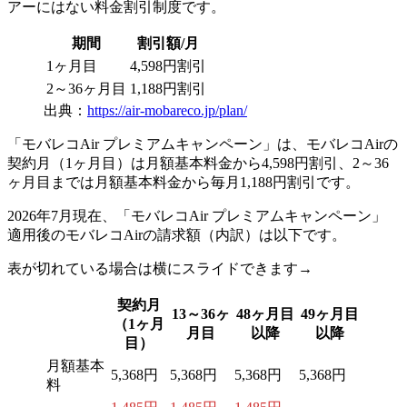
アーにはない料金割引制度です。
期間
割引額/月
1ヶ月目
4,598円割引
2～36ヶ月目
1,188円割引
出典：
https://air-mobareco.jp/plan/
「モバレコAir プレミアムキャンペーン」は、モバレコAirの
契約月（1ヶ月目）は月額基本料金から4,598円割引
、
2～36
ヶ月目までは月額基本料金から毎月1,188円割引
です。
2026年7月現在、「モバレコAir プレミアムキャンペーン」
適用後のモバレコAirの請求額（内訳）は以下です。
表が切れている場合は横にスライドできます→
契約月
13～36ヶ
48ヶ月目
49ヶ月目
（1ヶ月
月目
以降
以降
目）
月額基本
5,368円
5,368円
5,368円
5,368円
料