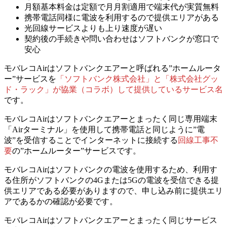
月額基本料金は定額で月月割適用で端末代が実質無料
携帯電話同様に電波を利用するので提供エリアがある
光回線サービスよりも上り速度が遅い
契約後の手続きや問い合わせはソフトバンクが窓口で
安心
モバレコAirはソフトバンクエアーと呼ばれる”ホームルータ
ー”サービスを
「ソフトバンク株式会社」と「株式会社グッ
ド・ラック」が協業（コラボ）して提供しているサービス名
です。
モバレコAirはソフトバンクエアーとまったく同じ専用端末
「Airターミナル」を使用して携帯電話と同じように
”電
波”を受信することでインターネットに接続する
回線工事不
要
の”ホームルーター”サービスです。
モバレコAirはソフトバンクの電波を使用するため、利用す
る住所がソフトバンクの4Gまたは5Gの電波を受信できる提
供エリアである必要がありますので、
申し込み前に提供エリ
アであるかの確認が必要
です。
モバレコAirはソフトバンクエアーとまったく同じサービス