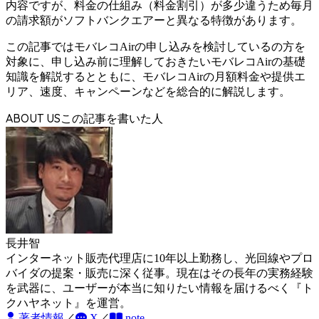
内容ですが、料金の仕組み（料金割引）が多少違うため
毎月
の請求額がソフトバンクエアーと異なる特徴があります。
この記事ではモバレコAirの申し込みを検討しているの方を
対象に、申し込み前に理解しておきたいモバレコAirの基礎
知識を解説するとともに、モバレコAirの月額料金や提供エ
リア、速度、キャンペーンなどを総合的に解説します。
ABOUT US
長井智
インターネット販売代理店に10年以上勤務し、光回線やプロ
バイダの提案・販売に深く従事。現在はその長年の実務経験
を武器に、ユーザーが本当に知りたい情報を届けるべく『ト
クハヤネット』を運営。
著者情報
／
X
／
note