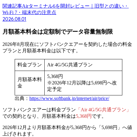
関連記事
Airターミナル6を開封レビュー｜旧型との違い・
Wi-Fi 7・端末代の注意点
2026.08.01
月額基本料金は定額制でデータ容量無制限
2026年8月現在にソフトバンクエアーを契約した場合の料金
プランと月額基本料金は以下です。
料金プラン
Air 4G/5G共通プラン
5,368円
月額基本料
※2026年12月以降は5,698円へ改
金
定予定
出典：
https://www.softbank.jp/internet/air/price/
ソフトバンクエアーは料金プラン
「Air 4G/5G共通プラン」
での契約となり、
月額基本料金は
5,368円
です。
2026年12月より月額基本料金が5,368円から「5,698円」へ値
上げされます。