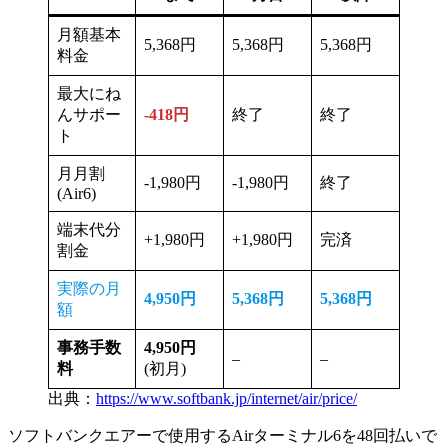
月額基本
5,368円
5,368円
5,368円
料金
最大にね
んサポー
-418円
終了
終了
ト
月月割
-1,980円
-1,980円
終了
(Air6)
端末代分
+1,980円
+1,980円
完済
割金
実際の月
4,950円
5,368円
5,368円
額
事務手数
4,950円
–
–
料
(初月)
出典：
https://www.softbank.jp/internet/air/price/
ソフトバンクエアーで使用するAirターミナル6を48回払いで