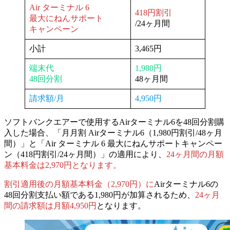
Air ターミナル 6
418円割引
最大にねんサポート
/24ヶ月間
キャンペーン
小計
3,465円
端末代
1,980円
48回分割
48ヶ月間
請求額/月
4,950円
ソフトバンクエアーで使用するAirターミナル6を48回分割購
入した場合、
「月月割 Airターミナル6（1,980円割引/48ヶ月
間）」と「Air ターミナル 6 最大にねんサポートキャンペー
ン（418円割引/24ヶ月間）」の適用により、
24ヶ月間の月額
基本料金は2,970円となります。
割引適用後の月額基本料金（2,970円）に
Airターミナル6の
48回分割支払い額である1,980円が加算されるため、
24ヶ月
間の請求額は月額4,950円
となります。