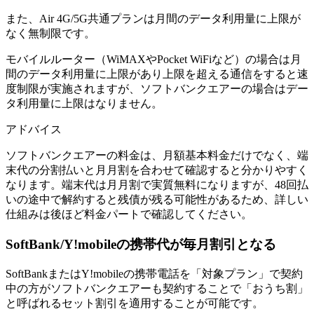
また、Air 4G/5G共通プランは
月間のデータ利用量に上限が
なく無制限
です。
モバイルルーター（WiMAXやPocket WiFiなど）の場合は月
間のデータ利用量に上限があり上限を超える通信をすると速
度制限が実施されますが、
ソフトバンクエアーの場合はデー
タ利用量に上限はなりません。
アドバイス
ソフトバンクエアーの料金は、月額基本料金だけでなく、端
末代の分割払いと月月割を合わせて確認すると分かりやすく
なります。端末代は月月割で実質無料になりますが、48回払
いの途中で解約すると残債が残る可能性があるため、詳しい
仕組みは後ほど料金パートで確認してください。
SoftBank/Y!mobileの携帯代が毎月割引となる
SoftBankまたはY!mobileの携帯電話を「対象プラン」で契約
中の方がソフトバンクエアーも契約することで
「おうち割」
と呼ばれるセット割引を適用することが可能
です。