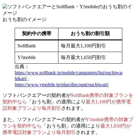
おうち割のイメージ
契約中の携帯
おうち割の割引額
SoftBank
毎月最大1,100円割引
Y!mobile
毎月最大1,650円割引
出典：
https://www.softbank.jp/mobile/campaigns/list/ouchiwari-
hikari/
、
https://www.ymobile.jp/plan/discount/ouchiwari/
ソフトバンクエアーの契約者が
SoftBank携帯の対象プランを
契約中なら
「おうち割」の適用により
最大1,100円が携帯電
話対象プランより毎月割引
されます。
また、
ソフトバンクエアーの契約者が
Y!mobile携帯の対象プ
ランを契約中なら
「おうち割」の適用により
最大1,650円が
携帯電話対象プランより毎月割引
されます。