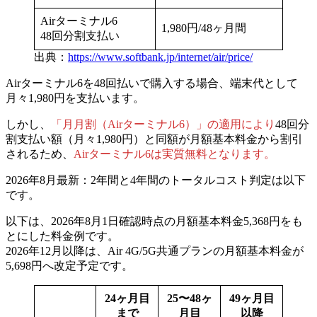
Airターミナル6
1,980円/48ヶ月間
48回分割支払い
出典：
https://www.softbank.jp/internet/air/price/
Airターミナル6を48回払いで購入する場合、端末代として
月々1,980円を支払います。
しかし、
「月月割（Airターミナル6）」の適用により
48回分
割支払い額（月々1,980円）と同額が月額基本料金から割引
されるため、
Airターミナル6は実質無料となります。
2026年8月最新
：2年間と4年間のトータルコスト判定は以下
です。
以下は、2026年8月1日確認時点の月額基本料金5,368円をも
とにした料金例です。
2026年12月以降は、Air 4G/5G共通プランの月額基本料金が
5,698円へ改定予定です。
24ヶ月目
25〜48ヶ
49ヶ月目
まで
月目
以降