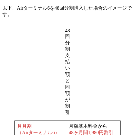
以下、Airターミナル6を48回分割購入した場合のイメージで
す。
48
回
分
割
支
払
い
額
と
同
額
が
割
引
月月割
月額基本料金から
（Airターミナル6）
48ヶ月間1,980円割引