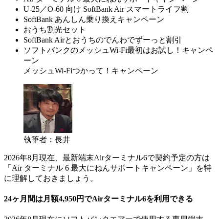
U-25／O-60 向け SoftBank Air スマートライフ割
SoftBank あんしん乗り換えキャンペーン
おうち割光セット
SoftBank Airとおうちのでんわでずーっと割引
ソフトバンクのメッシュWi-Fi最初はお試し！キャンペ
ーン
メッシュWi-Fiつかって！キャンペーン
執筆者：長井
2026年8月現在、最新端末Airターミナル6で契約予定の方は
「Air ターミナル 6 最大にねんサポートキャンペーン」を特
に理解しておきましょう。
24ヶ月間は月額4,950円でAirターミナル6を利用できる