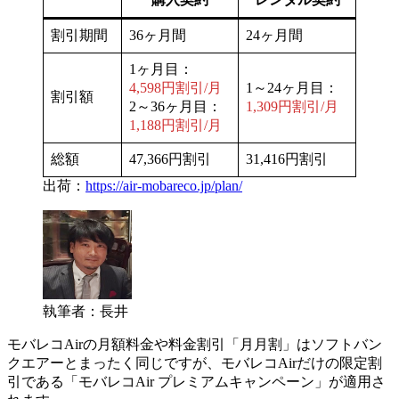
割引期間
36ヶ月間
24ヶ月間
1ヶ月目：
4,598円割引/月
1～24ヶ月目：
割引額
2～36ヶ月目：
1,309円割引/月
1,188円割引/月
総額
47,366円割引
31,416円割引
出荷：
https://air-mobareco.jp/plan/
執筆者：長井
モバレコAirの月額料金や料金割引「月月割」はソフトバン
クエアーとまったく同じですが、モバレコAirだけの限定割
引である「モバレコAir プレミアムキャンペーン」が適用さ