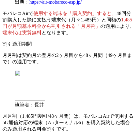
出典：
https://air-mobareco-asp.jp/
モバレコAirで
使用する端末を「購入契約」すると、
48回分
割購入した際に支払う端末代（月々1,485円）と同額の
1,485
円が月額基本料金から割引される「月月割」
の適用により、
端末代は実質無料
となります。
割引適用期間
月月割は契約月の翌月の
2ヶ月目から48ヶ月間（49ヶ月目ま
で）
の適用です。
執筆者：長井
月月割（1,485円割引/48ヶ月間）は、モバレコAirで使用する
5G通信対応の端末（Airターミナル6）を購入契約した場合
のみ適用される料金割引です。