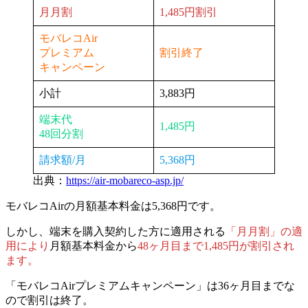
月月割
1,485円割引
モバレコAir
プレミアム
割引終了
キャンペーン
小計
3,883円
端末代
1,485円
48回分割
請求額/月
5,368円
出典：
https://air-mobareco-asp.jp/
モバレコAirの月額基本料金は5,368円です。
しかし、端末を購入契約した方に適用される
「月月割」の適
用により
月額基本料金から
48ヶ月目まで1,485円が割引され
ます。
「モバレコAirプレミアムキャンペーン」は36ヶ月目までな
ので割引は終了。