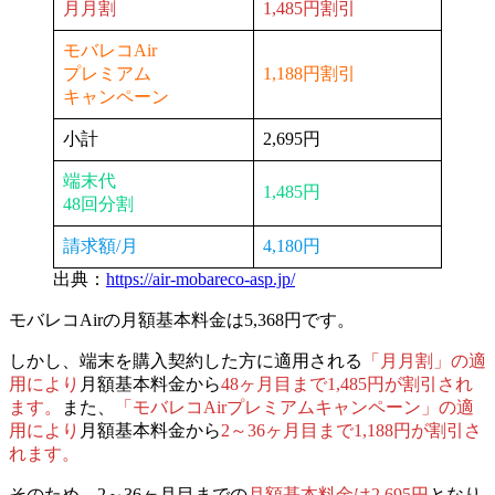
月月割
1,485円割引
モバレコAir
プレミアム
1,188円割引
キャンペーン
小計
2,695円
端末代
1,485円
48回分割
請求額/月
4,180円
出典：
https://air-mobareco-asp.jp/
モバレコAirの月額基本料金は5,368円です。
しかし、端末を購入契約した方に適用される
「月月割」の適
用により
月額基本料金から
48ヶ月目まで1,485円が割引され
ます。
また、
「モバレコAirプレミアムキャンペーン」の適
用により
月額基本料金から
2～36ヶ月目まで
1,188円が割引さ
れます。
そのため、
2～36ヶ月目までの
月額基本料金は2,695円
となり