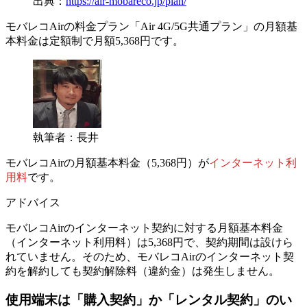
出典：
https://air-mobareco.jp/plan/
モバレコAirの料金プラン「Air 4G/5G共通プラン」の月額基
本料金は定額制で
月額5,368円
です。
執筆者：長井
モバレコAirの月額基本料金（5,368円）が
インターネット利
用料
です。
アドバイス
モバレコAirのインターネット契約に対する月額基本料金
（インターネット利用料）は5,368円で、契約期間は設けら
れていません。そのため、モバレコAirのインターネット契
約を解約しても契約解除料（違約金）は発生しません。
使用端末は「購入契約」か「レンタル契約」のい