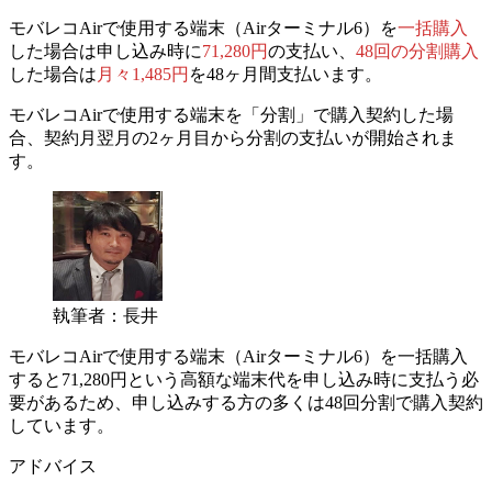
モバレコAirで使用する端末（Airターミナル6）を
一括購入
した場合は申し込み時に
71,280円
の支払い
、
48回の分割購入
した場合は
月々1,485円
を48ヶ月間支払い
ます。
モバレコAirで使用する端末を「分割」で購入契約した場
合、契約月翌月の
2ヶ月目から分割の支払いが開始されま
す。
執筆者：長井
モバレコAirで使用する端末（Airターミナル6）を一括購入
すると71,280円という高額な端末代を申し込み時に支払う必
要があるため、申し込みする方の多くは48回分割で購入契約
しています。
アドバイス