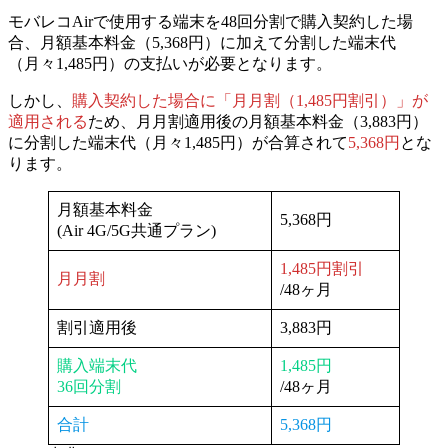
モバレコAirで使用する端末を48回分割で購入契約した場
合、月額基本料金（5,368円）に加えて分割した端末代
（月々1,485円）の支払いが必要となります。
しかし、
購入契約した場合に「月月割（1,485円割引）」が
適用される
ため、
月月割適用後の月額基本料金（3,883円）
に分割した端末代（月々1,485円）が合算されて
5,368円
とな
ります。
月額基本料金
5,368円
(Air 4G/5G共通プラン)
1,485円割引
月月割
/48ヶ月
割引適用後
3,883円
購入端末代
1,485円
36回分割
/48ヶ月
合計
5,368円