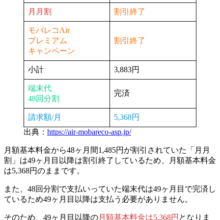
月月割
割引終了
モバレコAir
プレミアム
割引終了
キャンペーン
小計
3,883円
端末代
完済
48回分割
請求額/月
5,368円
出典：
https://air-mobareco-asp.jp/
月額基本料金から48ヶ月間1,485円が割引されていた
「月月
割」は49ヶ月目以降は割引終了している
ため、月額基本料金
は5,368円のままです。
また、
48回分割で支払いっていた端末代は49ヶ月目で完済し
ている
ため49ヶ月目以降は支払う必要がありません。
そのため、49ヶ月目以降の
月額基本料金は5,368円
となりま