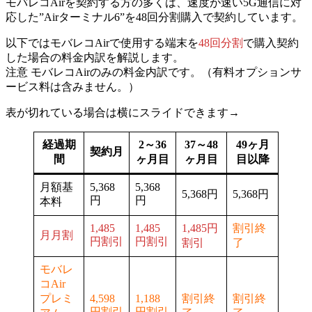
モバレコAirを契約する方の多くは、速度が速い5G通信に対
応した”Airターミナル6”を48回分割購入で契約しています。
以下ではモバレコAirで使用する
端末を
48回分割
で購入契約
した場合
の料金内訳を解説します。
注意
モバレコAirのみの料金内訳です。（有料オプションサ
ービス料は含みません。）
表が切れている場合は横にスライドできます→
経過期
2～36
37～48
49ヶ月
契約月
間
ヶ月目
ヶ月目
目以降
月額基
5,368
5,368
5,368円
5,368円
円
円
本料
1,485
1,485
1,485円
割引終
月月割
円割引
円割引
割引
了
モバレ
コAir
プレミ
4,598
1,188
割引終
割引終
円割引
円割引