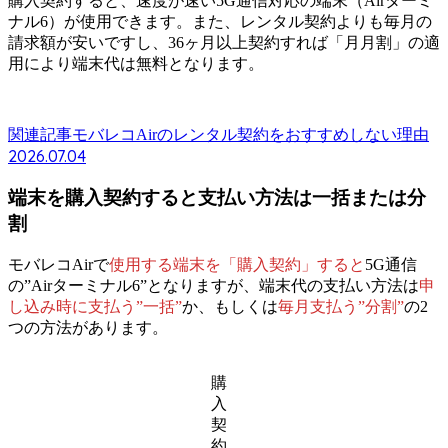
購入契約すると、
速度が速い5G通信対応の端末（Airターミ
ナル6）が使用できます。
また、
レンタル契約よりも毎月の
請求額が安い
ですし、36ヶ月以上契約すれば
「月月割」の適
用により端末代は無料
となります。
関連記事
モバレコAirのレンタル契約をおすすめしない理由
2026.07.04
端末を購入契約すると支払い方法は一括または分
割
モバレコAirで
使用する端末を「購入契約」すると
5G通信
の”Airターミナル6”となりますが、端末代の支払い方法は
申
し込み時に支払う”一括”
か、もしくは
毎月支払う”分割”
の2
つの方法があります。
購
入
契
約