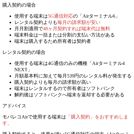
購入契約の場合
使用する端末は
5G通信対応
の「Airターミナル6」
レンタル契約よりも
毎月の請求額が安い
月月割適用で
48ヶ月契約すれば端末代は無料
端末料金は
一括または分割
の支払い方法がある
端末は購入するため所有者は契約者
レンタル契約の場合
使用する端末は
4G通信のみの機種「Airターミナル4
NEXT」
月額基本料に加えて
毎月539円のレンタル料
が発生する
購入契約よりも
毎月の請求額が高い
端末はレンタルするので所有者はソフトバンク
解約後はソフトバンクへ端末を返却する必要がある
アドバイス
モバレコAirで使用する端末は
「購入契約」をおすすめしま
す。