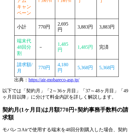
アム
了
了
キャン
ペーン
2,695
小計
770円
3,883円
3,883円
円
端末代
1,485
48回分
－
1,485円
完済
円
割
請求額/
4,180
770円
5,368円
5,368円
円
月
出典：
https://air-mobareco-asp.jp/
以下では「契約月」「2～36ヶ月目」「37～48ヶ月目」「49
ヶ月目以降」に分けて料金内訳を詳しく解説します。
契約月(1ヶ月目)
は月額770円+契約事務手数料の請
求額
モバレコAirで使用する端末を48回分割購入した場合、
契約