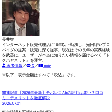
長井智
インターネット販売代理店に10年以上勤務し、光回線やプロ
バイダの提案・販売に深く従事。現在はその長年の実務経験
を武器に、ユーザーが本当に知りたい情報を届けるべく『ト
クハヤネット』を運営。
著者情報
／
X
／
note
※以下、表示金額はすべて「税込」です。
関連記事
【2026年最新】モバレコAirの評判は悪い？口コ
ミ・デメリットを徹底解説
2026.07.01