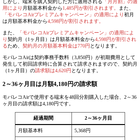
しかし、端末を購入契約した方に適用される
「月月割」の適
用により
月額基本料金から
1,485円が割引されます。
また、
「モバレコAirプレミアムキャンペーン」の適用により
初月
は月額基本料金から
4,598円が割引されます。
また、
「モバレコAirプレミアムキャンペーン」の適用によ
り
契約月（1ヶ月目）は月額基本料金から
4,598円が割引され
る
ため、
契約月の月額基本料金は770円
となります。
モバレコAirは
契約事務手数料（3,850円）が初期費用として
発生
して初回請求時に合算されて請求されますので、
契約月
（1ヶ月目）の
請求額は4,620円
となります。
2～36ヶ月目
は月額4,180円の請求額
モバレコAirで使用する端末を48回分割購入した場合、
2～36
ヶ月目の請求額は4,180円
です。
経過期間
2～36ヶ月目
月額基本料
5,368円