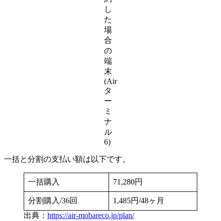
し
た
場
合
の
端
末
(Air
タ
ー
ミ
ナ
ル
6)
一括と分割の支払い額は以下です。
一括購入
71,280円
分割購入/36回
1,485円/48ヶ月
出典：
https://air-mobareco.jp/plan/