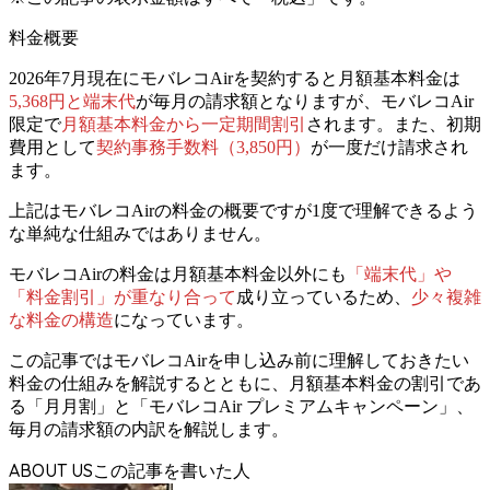
料金概要
2026年7月現在にモバレコAirを契約すると
月額基本料金は
5,368円と端末代
が毎月の請求額となります
が、
モバレコAir
限定で
月額基本料金から一定期間割引
されます。
また、初期
費用として
契約事務手数料（3,850円）
が一度だけ請求され
ます。
上記はモバレコAirの料金の概要ですが
1度で理解できるよう
な単純な仕組みではありません。
モバレコAirの料金は月額基本料金以外にも
「端末代」や
「料金割引」が重なり合って
成り立っているため、
少々複雑
な料金の構造
になっています。
この記事ではモバレコAirを申し込み前に理解しておきたい
料金の仕組みを解説するとともに、月額基本料金の割引であ
る「月月割」と「モバレコAir プレミアムキャンペーン」、
毎月の請求額の内訳を解説します。
ABOUT US