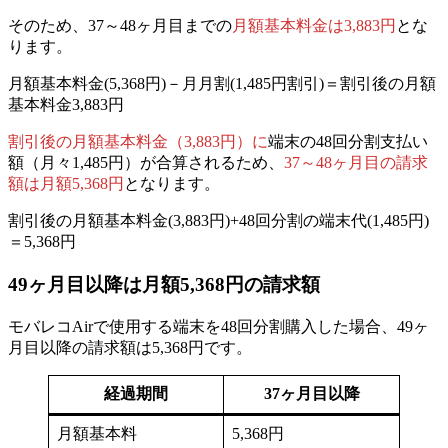
そのため、
37～48ヶ月目までの
月額基本料金は3,883円
とな
ります。
月額基本料金(5,368円)－
月月割(1,485円割引)
＝割引後の月額
基本料金3,883円
割引後の月額基本料金（3,883円）に
端末の48回分割支払い
額（月々1,485円）が合算されるため、
37～48ヶ月目の請求
額は月額5,368円
となります。
割引後の月額基本料金(3,883円)+48回分割の端末代(1,485円)
＝5,368円
49ヶ月目以降
は月額5,368円の請求額
モバレコAirで使用する端末を48回分割購入した場合、
49ヶ
月目以降の請求額は5,368円
です。
経過期間
37ヶ月目以降
月額基本料
5,368円