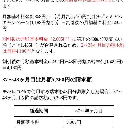
ます。
月額基本料金(5,368円)－【
月月割(1,485円割引)
+
プレミアム
キャンペーン(1,188円割引)
】＝割引後の月額基本料金2,695
円
割引後の月額基本料金（2,695円）に
端末の48回分割支払い
額（月々1,485円）が合算されるため、
2～36ヶ月目の請求額
は月額4,180円
となります。
割引後の月額基本料金(2,695円)+48回分割の端末代(1,485円)
＝4,180円
37～48ヶ月目
は月額5,368円の請求額
モバレコAirで使用する端末を48回分割購入した場合、
37～
48ヶ月目以降の請求額は5,368円
です。
経過期間
37～48ヶ月目
月額基本料
5,368円