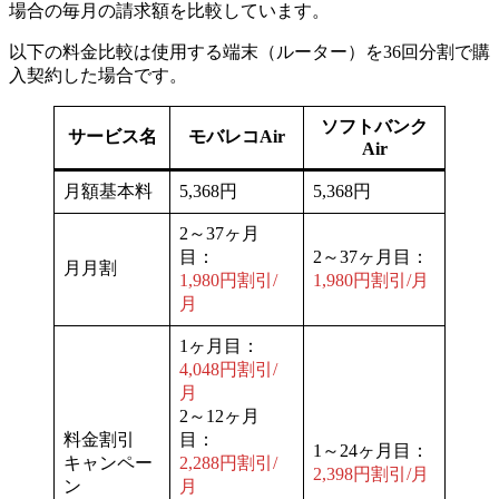
場合の毎月の請求額を比較しています。
以下の料金比較は使用する端末（ルーター）を36回分割で購
入契約した場合です。
ソフトバンク
サービス名
モバレコAir
Air
月額基本料
5,368円
5,368円
2～37ヶ月
目：
2～37ヶ月目：
月月割
1,980円割引/
1,980円割引/月
月
1ヶ月目：
4,048円割引/
月
2～12ヶ月
料金割引
目：
1～24ヶ月目：
キャンペー
2,288円割引/
2,398円割引/月
ン
月