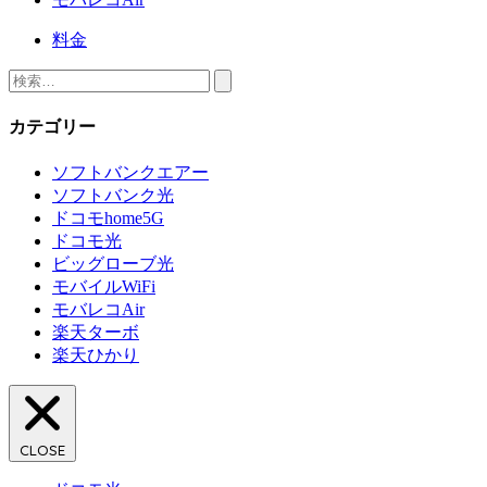
料金
検
索:
カテゴリー
ソフトバンクエアー
ソフトバンク光
ドコモhome5G
ドコモ光
ビッグローブ光
モバイルWiFi
モバレコAir
楽天ターボ
楽天ひかり
CLOSE