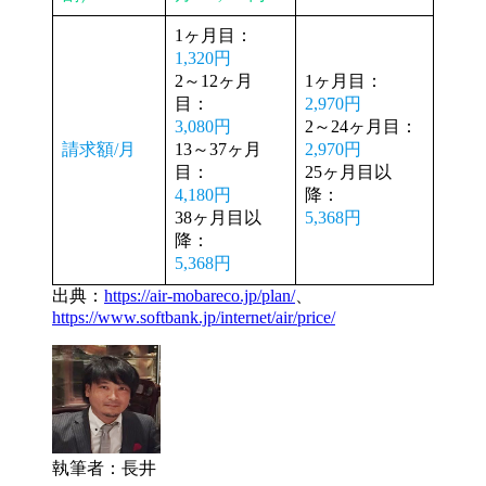
1ヶ月目：
1,320円
2～12ヶ月
1ヶ月目：
目：
2,970円
3,080円
2～24ヶ月目：
請求額/月
13～37ヶ月
2,970円
目：
25ヶ月目以
4,180円
降：
38ヶ月目以
5,368円
降：
5,368円
出典：
https://air-mobareco.jp/plan/
、
https://www.softbank.jp/internet/air/price/
執筆者：長井