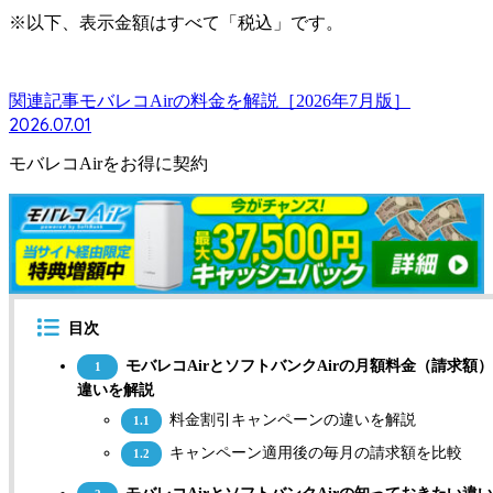
※以下、表示金額はすべて「税込」です。
関連記事
モバレコAirの料金を解説［2026年7月版］
2026.07.01
モバレコAirをお得に契約
目次
モバレコAirとソフトバンクAirの月額料金（請求額
1
違いを解説
料金割引キャンペーンの違いを解説
1.1
キャンペーン適用後の毎月の請求額を比較
1.2