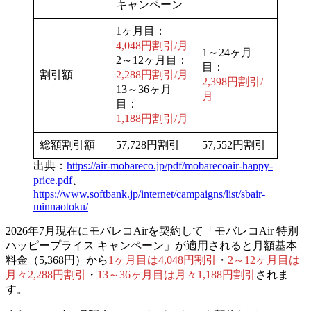
キャンペーン
1ヶ月目：
4,048円割引/月
1～24ヶ月
2～12ヶ月目：
目：
割引額
2,288円割引/月
2,398円割引/
13～36ヶ月
月
目：
1,188円割引/月
総額割引額
57,728円割引
57,552円割引
出典：
https://air-mobareco.jp/pdf/mobarecoair-happy-
price.pdf
、
https://www.softbank.jp/internet/campaigns/list/sbair-
minnaotoku/
2026年7月現在にモバレコAirを契約して「モバレコAir 特別
ハッピープライス キャンペーン」が適用されると
月額基本
料金（5,368円）から
1ヶ月目は4,048円割引
・
2～12ヶ月目は
月々2,288円割引
・
13～36ヶ月目は月々1,188円割引
されま
す。