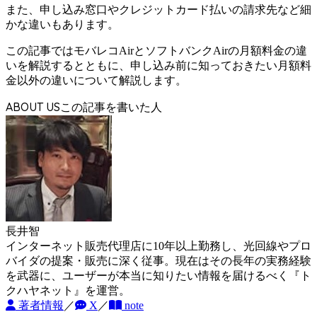
また、申し込み窓口やクレジットカード払いの請求先など
細
かな違いもあります。
この記事ではモバレコAirとソフトバンクAirの月額料金の違
いを解説するとともに、申し込み前に知っておきたい月額料
金以外の違いについて解説します。
ABOUT US
長井智
インターネット販売代理店に10年以上勤務し、光回線やプロ
バイダの提案・販売に深く従事。現在はその長年の実務経験
を武器に、ユーザーが本当に知りたい情報を届けるべく『ト
クハヤネット』を運営。
著者情報
／
X
／
note