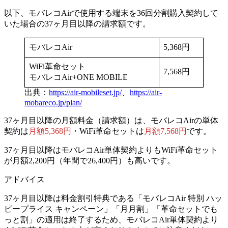
以下、モバレコAirで使用する端末を36回分割購入契約して
いた場合の37ヶ月目以降の請求額です。
モバレコAir
5,368円
WiFi革命セット
7,568円
モバレコAir+ONE MOBILE
出典：
https://air-mobileset.jp/
、
https://air-
mobareco.jp/plan/
37ヶ月目以降の月額料金（請求額）は、
モバレコAirの単体
契約は
月額5,368円
・
WiFi革命セットは
月額7,568円
です。
37ヶ月目以降はモバレコAir単体契約よりもWiFi革命セット
が月額2,200円（年間で26,400円）も高いです。
アドバイス
37ヶ月目以降は料金割引特典である「モバレコAir 特別 ハッ
ピープライス キャンペーン」「月月割」「革命セットでも
っと割」の適用は終了するため、モバレコAir単体契約より