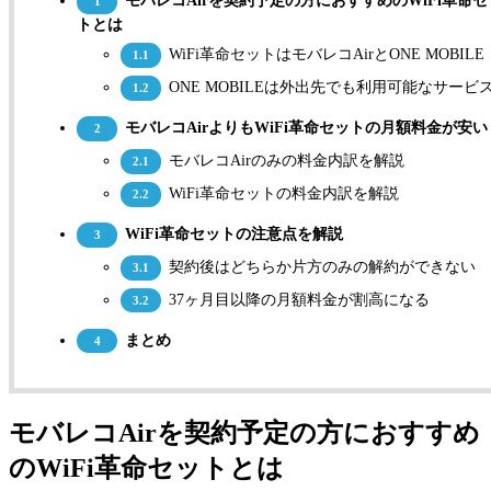
モバレコAirを契約予定の方におすすめのWiFi革命セ
1
トとは
WiFi革命セットはモバレコAirとONE MOBILE
1.1
ONE MOBILEは外出先でも利用可能なサービ
1.2
モバレコAirよりもWiFi革命セットの月額料金が安い
2
モバレコAirのみの料金内訳を解説
2.1
WiFi革命セットの料金内訳を解説
2.2
WiFi革命セットの注意点を解説
3
契約後はどちらか片方のみの解約ができない
3.1
37ヶ月目以降の月額料金が割高になる
3.2
まとめ
4
モバレコAirを契約予定の方におすすめ
のWiFi革命セットとは