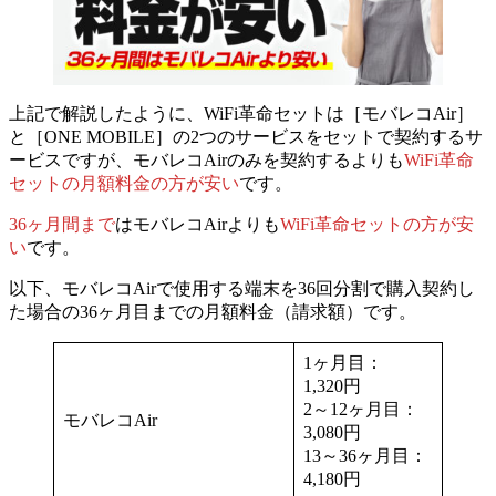
上記で解説したように、WiFi革命セットは［モバレコAir］
と［ONE MOBILE］の2つのサービスをセットで契約するサ
ービスですが、
モバレコAirのみを契約するよりも
WiFi革命
セットの月額料金の方が安い
です。
36ヶ月間まで
は
モバレコAirよりも
WiFi革命セットの方が安
い
です。
以下、モバレコAirで使用する端末を36回分割で購入契約し
た場合の
36ヶ月目までの月額料金（請求額）
です。
1ヶ月目：
1,320円
2～12ヶ月目：
モバレコAir
3,080円
13～36ヶ月目：
4,180円