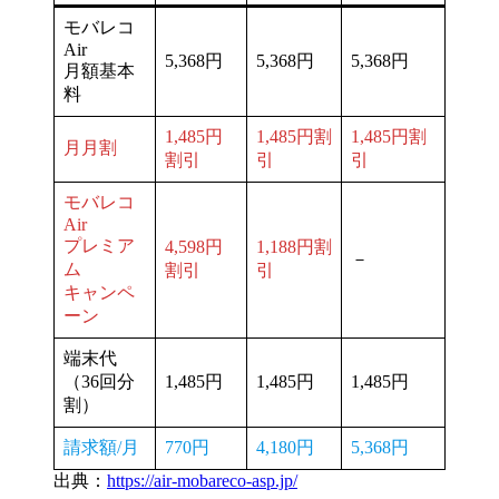
モバレコ
Air
5,368円
5,368円
5,368円
月額基本
料
1,485円
1,485円割
1,485円割
月月割
割引
引
引
モバレコ
Air
プレミア
4,598円
1,188円割
－
ム
割引
引
キャンペ
ーン
端末代
（36回分
1,485円
1,485円
1,485円
割）
請求額/月
770円
4,180円
5,368円
出典：
https://air-mobareco-asp.jp/