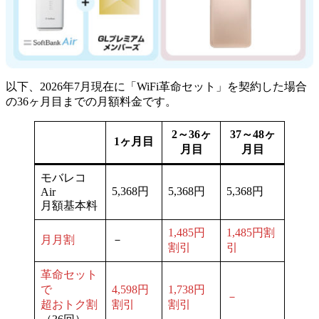
以下、2026年7月現在に「WiFi革命セット」を契約した場合
の36ヶ月目までの月額料金です。
2～36ヶ
37～48ヶ
1ヶ月目
月目
月目
モバレコ
5,368円
5,368円
5,368円
Air
月額基本料
1,485円
1,485円割
月月割
－
割引
引
革命セット
で
4,598円
1,738円
－
超おトク割
割引
割引