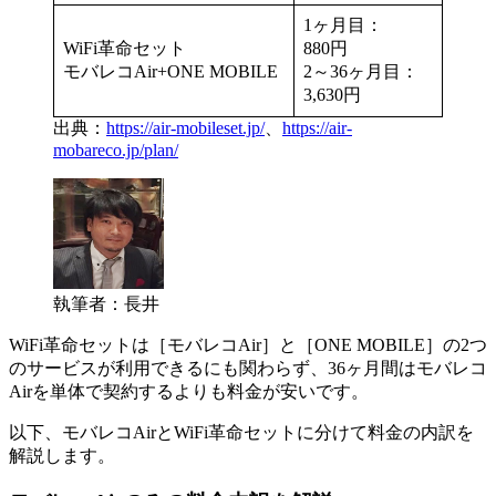
1ヶ月目：
WiFi革命セット
880円
モバレコAir+ONE MOBILE
2～36ヶ月目：
3,630円
出典：
https://air-mobileset.jp/
、
https://air-
mobareco.jp/plan/
執筆者：長井
WiFi革命セットは［モバレコAir］と［ONE MOBILE］の2つ
のサービスが利用できるにも関わらず、36ヶ月間はモバレコ
Airを単体で契約するよりも料金が安いです。
以下、モバレコAirとWiFi革命セットに分けて料金の内訳を
解説します。