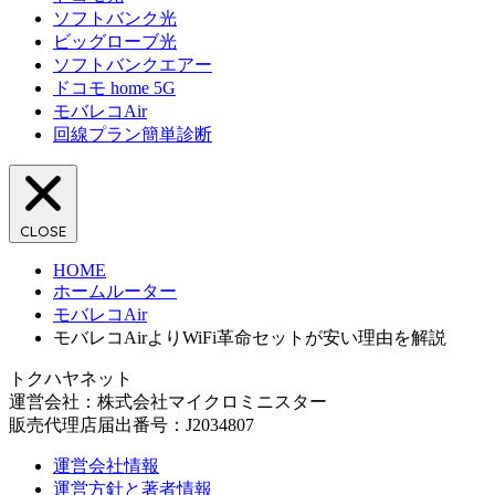
ソフトバンク光
ビッグローブ光
ソフトバンクエアー
ドコモ home 5G
モバレコAir
回線プラン簡単診断
CLOSE
HOME
ホームルーター
モバレコAir
モバレコAirよりWiFi革命セットが安い理由を解説
トクハヤネット
運営会社：株式会社マイクロミニスター
販売代理店届出番号：J2034807
運営会社情報
運営方針と著者情報