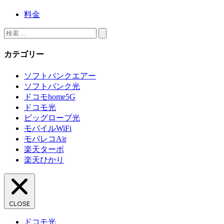
料金
検
索:
カテゴリー
ソフトバンクエアー
ソフトバンク光
ドコモhome5G
ドコモ光
ビッグローブ光
モバイルWiFi
モバレコAir
楽天ターボ
楽天ひかり
CLOSE
ドコモ光