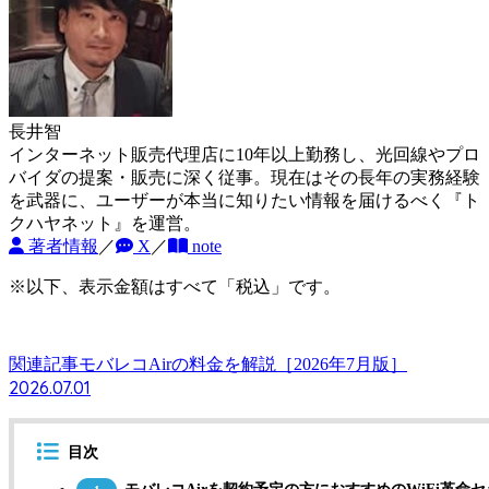
長井智
インターネット販売代理店に10年以上勤務し、光回線やプロ
バイダの提案・販売に深く従事。現在はその長年の実務経験
を武器に、ユーザーが本当に知りたい情報を届けるべく『ト
クハヤネット』を運営。
著者情報
／
X
／
note
※以下、表示金額はすべて「税込」です。
関連記事
モバレコAirの料金を解説［2026年7月版］
2026.07.01
目次