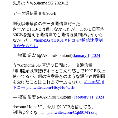
先月のうちのhome 5G 2023/12
データ通信量 978.90GB
開設以来最多のデータ通信量だった。
さすがに1TBには達しなかったが、この１日平均
30GBを超える通信量でも通信速度制限はかから
なかった。
#home5G
#HR01
#ドコモ
#通信速度制
限かからない
— 福冨 昭宏 (@AkihiroFukutomi)
January 1, 2024
うちのhome 5G 直近３日間のデータ通信量
利用開始以来ほぼずっとこんな感じで100GB以上
使ってるが、例の注意書きのような通信速度制限
を受けたことはこれまで一度もない。
#home5G
#
ドコモ
pic.twitter.com/HtcyHu4OfB
— 福冨 昭宏 (@AkihiroFukutomi)
February 11, 2024
docomo Home5G、今月で2.3TB通信してる。
制限は全くなし。
pic.twitter.com/Cqh90MYsaq