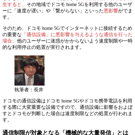
生すると、
その地域でドコモ home 5Gを利用する他のユーザ
ーに「速度が遅い」や「繋がらない」といった
悪影響
がでま
す。
そのため、ドコモ home 5Gでインターネットに接続するため
の重要な
「通信設備」に悪影響を与えるような通信を行った
場合、
他のユーザーに迷惑がかからないよう速度制限や一時
的な利用停止の処置が実行されます。
執筆者：長井
ドコモの通信設備はドコモ home 5Gやドコモ携帯電話を利用
する際に大変重要な設備ですので、
通信設備に影響をおよぼ
すとドコモが判断した場合
は速度制限などの処置が行われま
す。
通信制限が対象となる「機械的な大量発信」とは