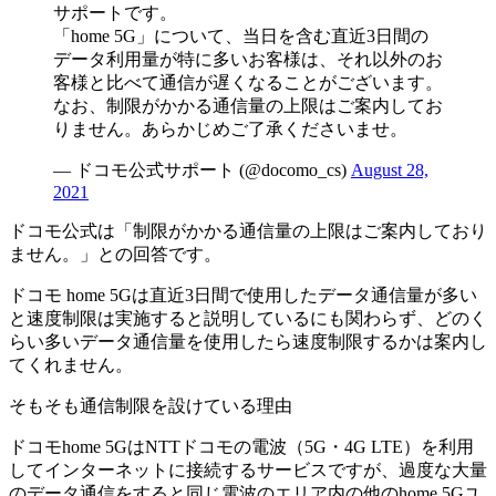
サポートです。
「home 5G」について、当日を含む直近3日間の
データ利用量が特に多いお客様は、それ以外のお
客様と比べて通信が遅くなることがございます。
なお、制限がかかる通信量の上限はご案内してお
りません。あらかじめご了承くださいませ。
— ドコモ公式サポート (@docomo_cs)
August 28,
2021
ドコモ公式は「制限がかかる通信量の上限はご案内しており
ません。」との回答です。
ドコモ home 5Gは直近3日間で使用したデータ通信量が多い
と速度制限は実施すると説明しているにも関わらず、どのく
らい多いデータ通信量を使用したら速度制限するかは案内し
てくれません。
そもそも通信制限を設けている理由
ドコモhome 5GはNTTドコモの電波（5G・4G LTE）を利用
してインターネットに接続するサービスですが、過度な大量
のデータ通信をすると同じ電波のエリア内の他のhome 5Gユ