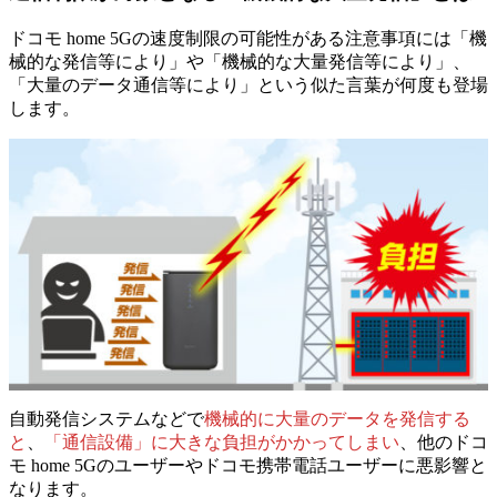
ドコモ home 5Gの速度制限の可能性がある注意事項には
「機
械的な発信等により」や「機械的な大量発信等により」、
「大量のデータ通信等により」
という似た言葉が何度も登場
します。
自動発信システムなどで
機械的に大量のデータを発信する
と
、
「通信設備」に大きな負担がかかってしまい
、他のドコ
モ home 5Gのユーザーやドコモ携帯電話ユーザーに悪影響と
なります。