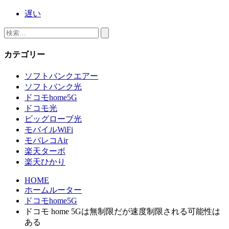
遅い
検
索:
カテゴリー
ソフトバンクエアー
ソフトバンク光
ドコモhome5G
ドコモ光
ビッグローブ光
モバイルWiFi
モバレコAir
楽天ターボ
楽天ひかり
HOME
ホームルーター
ドコモhome5G
ドコモ home 5Gは無制限だが速度制限される可能性は
ある