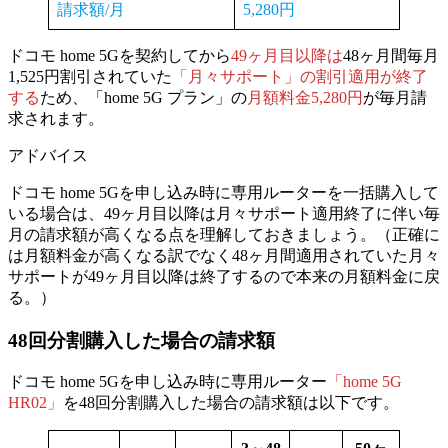
請求額/月
5,280円
ドコモ home 5Gを契約してから
49ヶ月目以降は
48ヶ月間毎月
1,525円割引されていた
「月々サポート」の割引適用が終了
する
ため、「home 5G プラン」の
月額料金5,280円
が毎月請
求されます。
アドバイス
ドコモ home 5Gを申し込み時に専用ルーターを一括購入して
いる場合は、49ヶ月目以降は月々サポート適用終了に伴い毎
月の請求額が高くなる点を理解しておきましょう。（正確に
は月額料金が高くなる訳でなく48ヶ月間適用されていた月々
サポートが49ヶ月目以降は終了するので本来の月額料金に戻
る。）
48回分割購入
した場合の請求額
ドコモ home 5Gを申し込み時に専用ルーター
「home 5G
HR02」
を
48回分割購入
した場合の請求額は以下です。