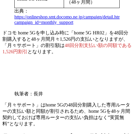
（48ヶ月間）
出典：
https://onlineshop.smt.docomo.ne.jp/campaign/detail.html?
campaign_id=monthly_support
ドコモ home 5Gを申し込み時に
「home 5G HR02」を48回分
割購入すると48ヶ月間月々1,526円の支払い
となりますが、
「月々サポート」の割引額は
48回分割支払い額の同額である
1,526円割引
となります。
執筆者：長井
「月々サポート」はhome 5Gの48回分割購入した専用ルータ
ーの支払い額と同額が割引されるため、home 5Gを48ヶ月間
契約しておけば
専用ルーターの支払い負担はなく”実質無
料”となります。