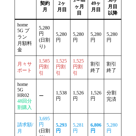
3～48
50ヶ
契約
2ヶ
49ヶ
ヶ月
月目
月
月目
月目
目
以降
home
5,280
5G プ
円
5,280
5,280
5,280
5,280
ラン
(日割
円
円
円
円
月額料
り)
金
1,585
1,525
1,525
月々サ
割引
割引
円割
円割
円割
ポート
終了
終了
引
引
引
home
5G
1,538
1,526
1,526
分割
HR02
ー
円
円
円
完済
48回分
割購入
3,695
円
請求額/
5,293
5,281
6,806
5,280
(日割
円
円
円
円
月