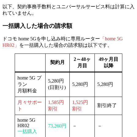
以下、契約事務手数料とユニバーサルサービス料は計算に入
れていません。
一括購入
した場合の請求額
ドコモ home 5Gを申し込み時に専用ルーター
「home 5G
HR02」
を
一括購入
した場合の請求額は以下です。
2～48ヶ
49ヶ月目
契約月
月目
以降
home 5G プ
5,280円
ラン
5,280円
5,280円
(日割り)
月額料金
月々サポー
1,585円
1,525円
割引終了
ト
割引
割引
home 5G
HR02
73,260円
－
－
一括購入