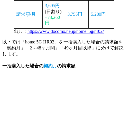
3,695円
(日割り)
請求額/月
3,755円
5,280円
+73,260
円
出典：
https://www.docomo.ne.jp/home_5g/hr02/
以下では「home 5G HR02」を一括購入した場合
の請求額を
「契約月」「2～48ヶ月間」「49ヶ月目以降」に分けて解説
します。
一括購入
した場合の
契約月
の請求額