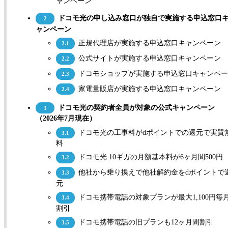
ャンペーン
ドコモ光の申し込み窓口が独自で実施する申込窓口
2
ャンペーン
正規代理店が実施する申込窓口キャンペーン
2.1
公式サイトが実施する申込窓口キャンペーン
2.2
ドコモショップが実施する申込窓口キャンペー
2.3
家電量販店が実施する申込窓口キャンペーン
2.4
ドコモ光の契約者全員が対象の公式キャンペーン
3
（2026年7月現在）
ドコモ光の工事料がdポイントでの還元で実質
3.1
料
ドコモ光 10ギガの月額基本料が6ヶ月間500円
3.2
他社から乗り換えで他社解約金をdポイントで
3.3
元
ドコモ携帯電話の対象プランが最大1,100円毎
3.4
割引
ドコモ携帯電話の旧プランも12ヶ月間割引
3.5