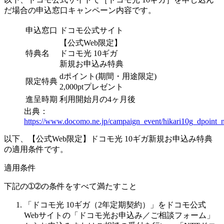
だ場合の申込窓口キャンペーン内容です。
申込窓口
ドコモ公式サイト
【公式Web限定】
特典名
ドコモ光 10ギガ
新規お申込み特典
dポイント
(期間・用途限定)
限定特典
2,000ptプレゼント
進呈時期
利用開始月の4ヶ月後
出典：
https://www.docomo.ne.jp/campaign_event/hikari10g_dpoint_
以下、【公式Web限定】ドコモ光 10ギガ新規お申込み特典
の適用条件です。
適用条件
下記の➀➁の条件をすべて満たすこと
「ドコモ光 10ギガ（2年定期契約）」をドコモ公式
Webサイトの「ドコモ光お申込み／ご相談フォーム」