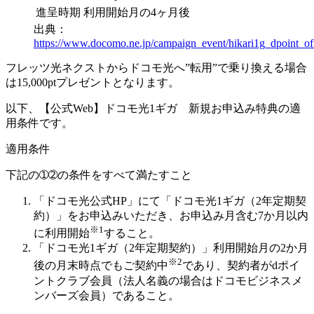
進呈時期
利用開始月の4ヶ月後
出典：
https://www.docomo.ne.jp/campaign_event/hikari1g_dpoint_off
フレッツ光ネクストからドコモ光へ”転用”で乗り換える場合
は15,000ptプレゼントとなります。
以下、【公式Web】ドコモ光1ギガ 新規お申込み特典の適
用条件です。
適用条件
下記の➀➁の条件をすべて満たすこと
「ドコモ光公式HP」にて「ドコモ光1ギガ（2年定期契
約）」をお申込みいただき、お申込み月含む7か月以内
※1
に利用開始
すること。
「ドコモ光1ギガ（2年定期契約）」利用開始月の2か月
※2
後の月末時点でもご契約中
であり、契約者がdポイ
ントクラブ会員（法人名義の場合はドコモビジネスメ
ンバーズ会員）であること。