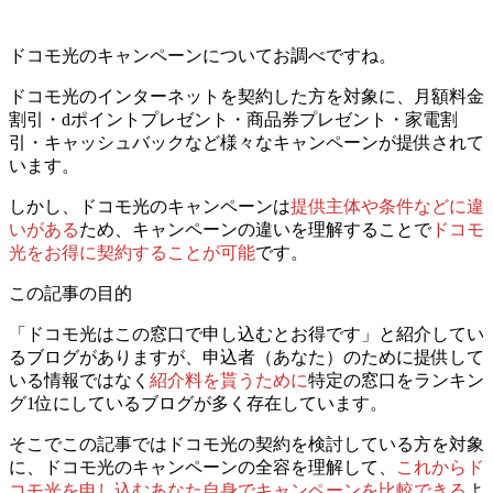
ドコモ光のキャンペーンについてお調べですね。
ドコモ光のインターネットを契約した方を対象に、月額料金
割引・dポイントプレゼント・商品券プレゼント・家電割
引・キャッシュバックなど様々なキャンペーンが提供されて
います。
しかし、ドコモ光のキャンペーンは
提供主体や条件などに違
いがある
ため、
キャンペーンの違いを理解することで
ドコモ
光をお得に契約することが可能
です。
この記事の目的
「ドコモ光はこの窓口で申し込むとお得です」と紹介してい
るブログがありますが、
申込者（あなた）のために提供して
いる情報ではなく
紹介料を貰うために
特定の窓口をランキン
グ1位にしている
ブログが多く存在しています。
そこでこの記事ではドコモ光の契約を検討している方を対象
に、
ドコモ光のキャンペーンの全容を理解して、
これからド
コモ光
を
申し込むあなた自身でキャンペーンを比較できる
よ