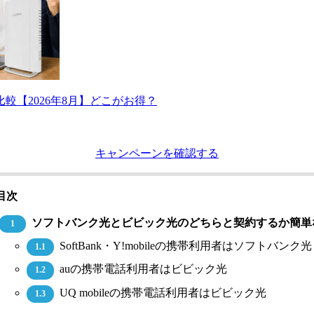
【2026年8月】どこがお得？
キャンペーンを確認する
目次
ソフトバンク光とビビック光のどちらと契約するか簡単
1
SoftBank・Y!mobileの携帯利用者はソフトバンク光
1.1
auの携帯電話利用者はビビック光
1.2
UQ mobileの携帯電話利用者はビビック光
1.3