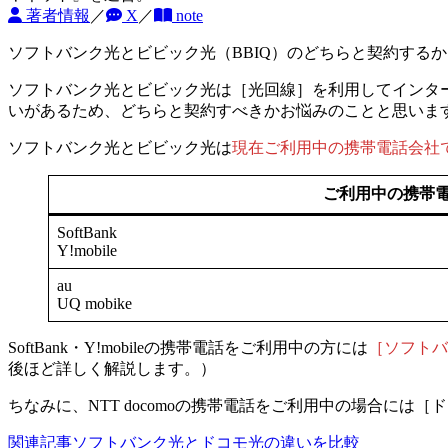
著者情報
／
X
／
note
ソフトバンク光とビビック光（BBIQ）のどちらと契約する
ソフトバンク光とビビック光は［光回線］を利用してインタ
いがある
ため、どちらと契約すべきかお悩みのことと思いま
ソフトバンク光とビビック光は
現在ご利用中の携帯電話会社
ご利用中の携帯
SoftBank
Y!mobile
au
UQ mobike
SoftBank・Y!mobileの携帯電話をご利用中の方には
［ソフトバ
後ほど詳しく解説します。）
ちなみに、NTT docomoの携帯電話をご利用中の場合には
関連記事
ソフトバンク光とドコモ光の違いを比較