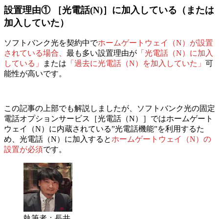
設置理由①
［光電話(N)］に加入している（または
加入していた）
ソフトバンク光を契約中で
ホームゲートウェイ（N）が設置
されている場合、
最も多い設置理由が
「光電話（N）に加入
している」
または
「過去に光電話（N）を加入していた」
可
能性が高いです。
この記事の上部でも解説しましたが、ソフトバンク光の固定
電話オプションサービス
［光電話（N）］ではホームゲート
ウェイ（N）に内蔵されている”光電話機能”を利用するた
め、
光電話（N）に加入すると
ホームゲートウェイ（N）の
設置が必須
です。
執筆者：長井