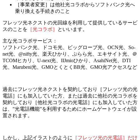
［事業者変更］は他社光コラボからソフトバンク光へ
乗り換える手続きのこと
フレッツ光ネクストの光回線を利用して提供しているサービ
スのことを
［光コラボ］
といいます。
主な光コラボサービス：
ソフトバンク光、ドコモ光、ビッグローブ光、OCN光、So-
net光、@nifty光、楽天ひかり、ぷらら光、エキサイト光、＠
TCOMヒカリ、U-next光、IIJmioひかり、AsahiNet光、DTI
光、Marubeni光、GMOとくとくBB光、GMO光アクセスなど
過去にフレッツ光ネクストを契約しており［フレッツ光の光
電話］にも加入していた方、または過去に他社の光コラボを
契約しており［他社光コラボの光電話］にも加入していた方
は、”光電話機能”を利用するためにホームゲートウェイが設
置されます。
しかし、上記イラストのように
［フレッツ光の光電話］だけ