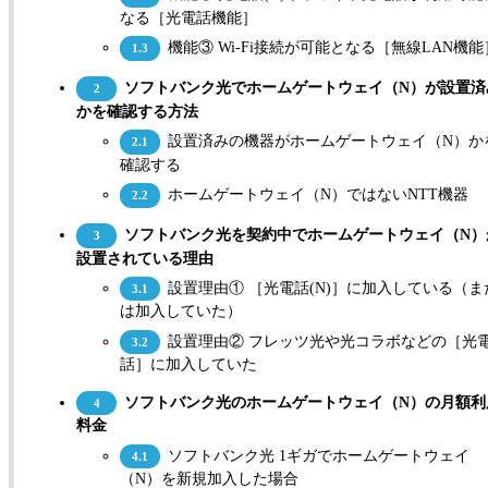
なる［光電話機能］
機能③ Wi-Fi接続が可能となる［無線LAN機能
1.3
ソフトバンク光でホームゲートウェイ（N）が設置済
2
かを確認する方法
設置済みの機器がホームゲートウェイ（N）か
2.1
確認する
ホームゲートウェイ（N）ではないNTT機器
2.2
ソフトバンク光を契約中でホームゲートウェイ（N）
3
設置されている理由
設置理由① ［光電話(N)］に加入している（ま
3.1
は加入していた）
設置理由② フレッツ光や光コラボなどの［光
3.2
話］に加入していた
ソフトバンク光のホームゲートウェイ（N）の月額利
4
料金
ソフトバンク光 1ギガでホームゲートウェイ
4.1
（N）を新規加入した場合