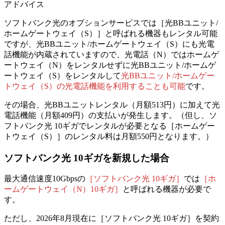
アドバイス
ソフトバンク光のオプションサービスでは［光BBユニット/
ホームゲートウェイ（S）］と呼ばれる機器もレンタル可能
ですが、光BBユニット/ホームゲートウェイ（S）にも光電
話機能が内蔵されていますので、
光電話（N）ではホームゲ
ートウェイ（N）をレンタルせずに
光BBユニット/ホームゲ
ートウェイ（S）をレンタルして
光BBユニット/ホームゲー
トウェイ（S）の光電話機能を利用することも可能
です。
その場合、光BBユニットレンタル（月額513円）に加えて光
電話機能（月額409円）の支払いが発生します。（但し、ソ
フトバンク光 10ギガでレンタルが必要となる［ホームゲー
トウェイ（S）］のレンタル料は月額550円となります。）
ソフトバンク光 10ギガを新規した場合
最大通信速度10Gbpsの
［ソフトバンク光 10ギガ］
では
［ホ
ームゲートウェイ（N）10ギガ］
と呼ばれる機器が必要で
す。
ただし、2026年8月現在に［ソフトバンク光 10ギガ］を契約