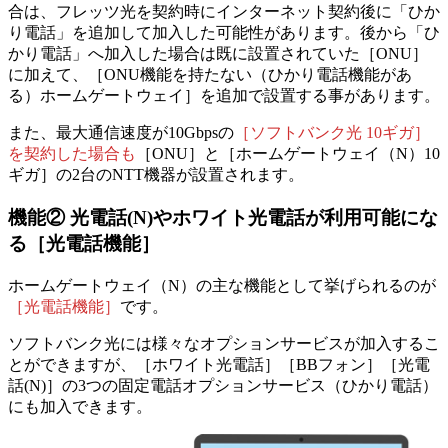
合は、フレッツ光を契約時に
インターネット契約後に「ひか
り電話」を追加して加入した可能性があります。
後から「ひ
かり電話」へ加入した場合は既に設置されていた［ONU］
に加えて、［ONU機能を持たない（ひかり電話機能があ
る）ホームゲートウェイ］を追加で設置する事があります。
また、最大通信速度が10Gbpsの
［ソフトバンク光 10ギガ］
を契約した場合も
［ONU］と［ホームゲートウェイ（N）10
ギガ］の2台のNTT機器が設置されます。
機能②
光電話(N)やホワイト光電話が利用可能にな
る［光電話機能］
ホームゲートウェイ（N）の主な機能として挙げられるのが
［光電話機能］
です。
ソフトバンク光には様々なオプションサービスが加入するこ
とができますが、
［ホワイト光電話］［BBフォン］［光電
話(N)］の3つの固定電話オプションサービス（ひかり電話）
にも加入できます。