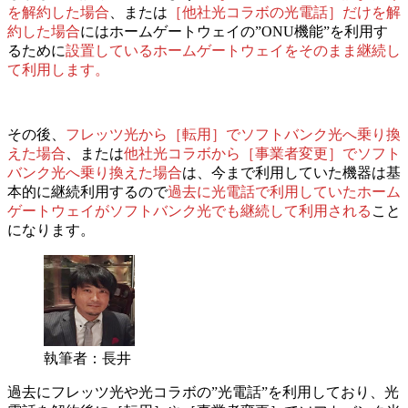
を解約した場合
、または
［他社光コラボの光電話］だけを解
約した場合
には
ホームゲートウェイの”ONU機能”を利用す
るために
設置しているホームゲートウェイをそのまま継続し
て利用します。
その後、
フレッツ光から［転用］でソフトバンク光へ乗り換
えた場合
、または
他社光コラボから［事業者変更］でソフト
バンク光へ乗り換えた場合
は、
今まで利用していた機器は基
本的に継続利用するので
過去に光電話で利用していたホーム
ゲートウェイがソフトバンク光でも継続して利用される
こと
になります。
執筆者：長井
過去にフレッツ光や光コラボの”光電話”を利用しており、光