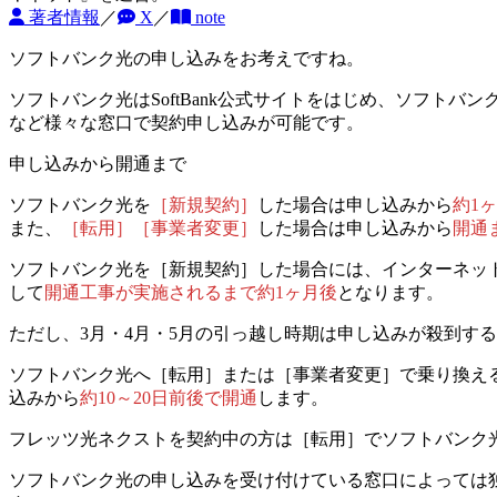
著者情報
／
X
／
note
ソフトバンク光の申し込みをお考えですね。
ソフトバンク光はSoftBank公式サイトをはじめ、ソフ
など様々な窓口で契約申し込みが可能です。
申し込みから開通まで
ソフトバンク光を
［新規契約］
した場合は
申し込みから
約1
また、
［転用］［事業者変更］
した場合は
申し込みから
開通ま
ソフトバンク光を［新規契約］した場合には、インターネッ
して
開通工事が実施されるまで約1ヶ月後
となります。
ただし、3月・4月・5月の引っ越し時期は申し込みが殺到す
ソフトバンク光へ［転用］または［事業者変更］で乗り換え
込みから
約10～20日前後で開通
します。
フレッツ光ネクストを契約中の方は［転用］でソフトバンク
ソフトバンク光の申し込みを受け付けている窓口によっては