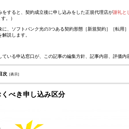
みをすると、
契約成立後に申し込みをした正規代理店が
謝礼と
ます。）
象に、ソフトバンク光の3つある契約形態［新規契約］［転用
を解説します。
している申込窓口が、この記事の編集方針、記事内容、評価内
目次
[
表示
]
おくべき申し込み区分