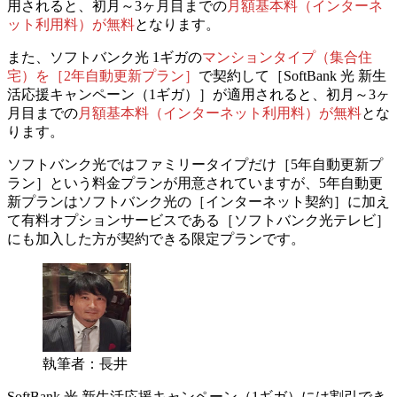
用されると、
初月～3ヶ月目までの
月額基本料（インターネ
ット利用料）が無料
となります。
また、ソフトバンク光 1ギガの
マンションタイプ（集合住
宅）を［2年自動更新プラン］
で契約して［SoftBank 光 新生
活応援キャンペーン（1ギガ）］が適用されると、
初月～3ヶ
月目までの
月額基本料（インターネット利用料）が無料
とな
ります。
ソフトバンク光ではファミリータイプだけ［5年自動更新プ
ラン］という料金プランが用意されていますが、5年自動更
新プランはソフトバンク光の［インターネット契約］に加え
て有料オプションサービスである［ソフトバンク光テレビ］
にも加入した方が契約できる限定プランです。
執筆者：長井
SoftBank 光 新生活応援キャンペーン（1ギガ）には割引でき