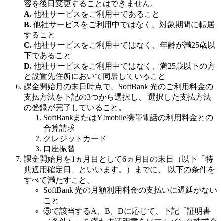
容を後日変更することはできません。
A.
他社サービスをご利用中であること
B.
他社サービスをご利用中ではなく、対象期間に転居
すること
C.
他社サービスをご利用中ではなく、年齢が満25歳以
下であること
D.
他社サービスをご利用中ではなく、満25歳以下の方
と設置先住所において同居していること
課金開始月の末日時点で、SoftBank 光のご利用料金の
支払方法を下記の3つから選択し、 選択した支払方法
の登録が完了していること。
SoftBankまたはY!mobile携帯電話の利用料金との
合算請求
クレジットカード
口座振替
課金開始月を1ヵ月目として6ヵ月目の末日（以下「特
典適用確定日」といいます。）までに、 以下の条件を
すべて満たすこと。
SoftBank 光の月額利用料金の支払いに遅延がない
こと
⑤で該当するA、B、Dに応じて、下記「証明書