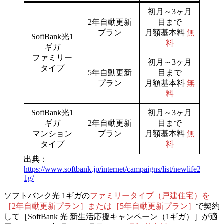
初月～3ヶ月
2年自動更新
目まで
プラン
月額基本料
無
SoftBank光1
料
ギガ
ファミリー
初月～3ヶ月
タイプ
5年自動更新
目まで
プラン
月額基本料
無
料
SoftBank光1
初月～3ヶ月
ギガ
2年自動更新
目まで
マンション
プラン
月額基本料
無
タイプ
料
出典：
https://www.softbank.jp/internet/campaigns/list/newlife2024-
1g/
ソフトバンク光 1ギガの
ファミリータイプ（戸建住宅）を
［2年自動更新プラン］または［5年自動更新プラン］
で契約
して［SoftBank 光 新生活応援キャンペーン（1ギガ）］が適