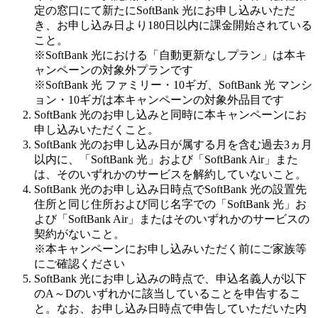
定の窓口にて新たにSoftBank 光にお申し込みいただ
き、お申し込み日より180日以内に課金開始されている
こと。
※SoftBank 光における「自動更新なしプラン」は本キ
ャンペーンの対象外プランです
※SoftBank 光 ファミリー・10ギガ、SoftBank 光 マンシ
ョン・10ギガは本キャンペーンの対象外品目です
SoftBank 光のお申し込みと同時に本キャンペーンにお
申し込みいただくこと。
SoftBank 光のお申し込み日が属する月を含む過去3ヵ月
以内に、「SoftBank 光」および「SoftBank Air」また
は、そのいずれかのサービスを解約していないこと。
SoftBank 光のお申し込み日時点でSoftBank 光の設置先
住所と同じ住所および同じ名字での「SoftBank 光」お
よび「SoftBank Air」またはそのいずれかのサービスの
契約がないこと。
※本キャンペーンにお申し込みいただく前にご家族等
にご確認ください
SoftBank 光にお申し込みの時点で、申込名義人が以下
のA～Dのいずれかに該当していることを申告するこ
と。なお、お申し込み日時点で申告していただいた内