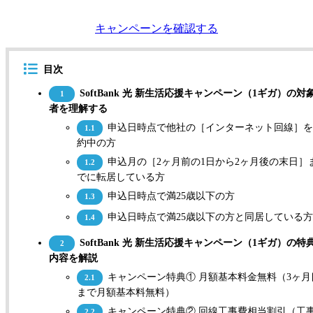
キャンペーンを確認する
目次
SoftBank 光 新生活応援キャンペーン（1ギガ）の対
1
者を理解する
申込日時点で他社の［インターネット回線］を
1.1
約中の方
申込月の［2ヶ月前の1日から2ヶ月後の末日］
1.2
でに転居している方
申込日時点で満25歳以下の方
1.3
申込日時点で満25歳以下の方と同居している
1.4
SoftBank 光 新生活応援キャンペーン（1ギガ）の特
2
内容を解説
キャンペーン特典① 月額基本料金無料（3ヶ月
2.1
まで月額基本料無料）
キャンペーン特典② 回線工事費相当割引（工
2.2