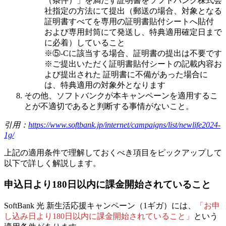
（条件）」を満たす証明書をソフトバンク株式会
社指定の方法にて提出（郵送の場合、対象となる
証明書すべてを専用の証明書貼付シートへ貼付
および専用封筒にて発送し、特典適用確定日まで
に必着）していること
※⑤-Cに該当する場合、証明書の提出は不要です
※ご提出いただく証明書貼付シートの記載内容お
よび提出された 証明書に不備があった場合に
は、特典適用の対象外となります
その他、ソフトバンクが本キャンペーンを適用するこ
とが不適切であると判断する事情がないこと。
引用：
https://www.softbank.jp/internet/campaigns/list/newlife2024-
1g/
上記の適用条件で理解しておくべき項目をピックアップして
以下で詳しく解説します。
申込日より180日以内に課金開始されていること
SoftBank 光 新生活応援キャンペーン（1ギガ）には、
「お申
し込み日より180日以内に課金開始されていること」
という