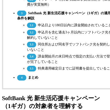
費が実質無料）
SoftBank 光 新生活応援キャンペーン（1ギガ）の適
3
条件を解説
申込日より180日以内に課金開始されているこ
3.1
申込月を含む過去3ヶ月以内にソフトバンク光
3.2
解約していないこと
同住所および同名字でソフトバンク光を契約し
3.3
いないこと
課金開始月の末日時点で指定の支払い方法で登
3.4
が完了していること
特典適用確定日までに証明書を提出しているこ
3.5
まとめ
4
SoftBank 光 新生活応援キャンペーン
（1ギガ）の対象者を理解する