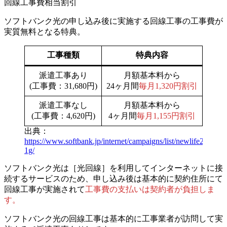
回線工事費相当割引
ソフトバンク光の申し込み後に実施する回線工事の
工事費が
実質無料
となる特典。
工事種類
特典内容
派遣工事あり
月額基本料から
(工事費：31,680円)
24ヶ月間
毎月1,320円割引
派遣工事なし
月額基本料から
(工事費：4,620円)
4ヶ月間
毎月
1,155円割引
出典：
https://www.softbank.jp/internet/campaigns/list/newlife2024-
1g/
ソフトバンク光は［光回線］を利用してインターネットに接
続するサービスのため、
申し込み後は基本的に契約住所にて
回線工事が実施されて
工事費の支払いは契約者が負担しま
す。
ソフトバンク光の回線工事は基本的に工事業者が訪問して実