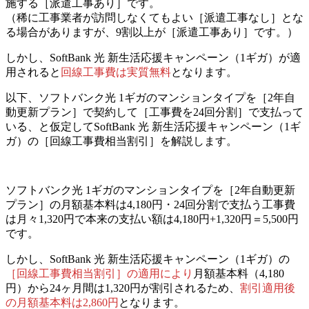
施する［派遣工事あり］です。
（稀に工事業者が訪問しなくてもよい［派遣工事なし］とな
る場合がありますが、9割以上が［派遣工事あり］です。）
しかし、SoftBank 光 新生活応援キャンペーン（1ギガ）が適
用されると
回線工事費は実質無料
となります。
以下、ソフトバンク光 1ギガのマンションタイプを［2年自
動更新プラン］で契約して［工事費を24回分割］で支払って
いる、と仮定してSoftBank 光 新生活応援キャンペーン（1ギ
ガ）の［回線工事費相当割引］を解説します。
ソフトバンク光 1ギガのマンションタイプを［2年自動更新
プラン］の月額基本料は4,180円・24回分割で支払う工事費
は月々1,320円で本来の支払い額は4,180円+1,320円＝5,500円
です。
しかし、SoftBank 光 新生活応援キャンペーン（1ギガ）の
［回線工事費相当割引］の適用により
月額基本料（4,180
円）から24ヶ月間は1,320円が割引されるため、
割引適用後
の月額基本料は2,860円
となります。