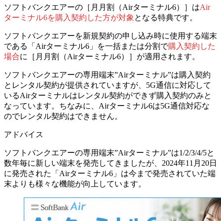
ソフトバンクエアーの［月月割（Airターミナル6）］は
Air
ターミナル6を購入契約した方が対象
となる特典です。
ソフトバンクエアーを新規契約の申し込み時に使用する端末
である
「Airターミナル6」を一括または分割で
購入契約した
場合
に
［月月割（Airターミナル6）］が適用されます。
ソフトバンクエアーの専用端末”Airターミナル”は購入契約
とレンタル契約が提供されていますが、5G通信に対応して
いるAirターミナルはレンタル契約ができず購入契約のみと
なっています。ちなみに、Airターミナル6は5G通信対応な
のでレンタル契約はできません。
アドバイス
ソフトバンクエアーの専用端末”Airターミナル”は1/2/3/4/5と
数年毎に新しい端末を発売してきましたが、2024年11月20日
に発売された「Airターミナル6」は今まで発売されていた端
末よりも様々な機能が向上しています。