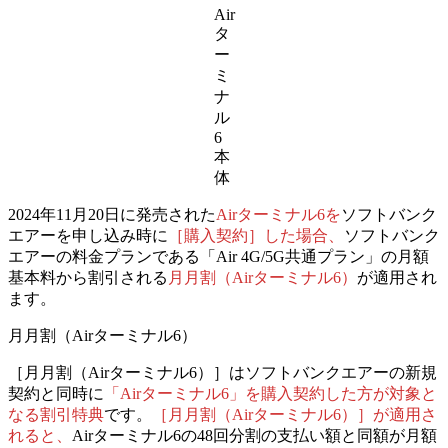
Air
タ
ー
ミ
ナ
ル
6
本
体
2024年11月20日に発売された
Airターミナル6を
ソフトバンク
エアーを申し込み時に
［購入契約］した場合、
ソフトバンク
エアーの料金プランである「Air 4G/5G共通プラン」の月額
基本料から割引される
月月割（Airターミナル6）
が適用され
ます。
月月割（Airターミナル6）
［月月割（Airターミナル6）］はソフトバンクエアーの新規
契約と同時に
「Airターミナル6」を購入契約した方が対象と
なる割引特典
です。
［月月割（Airターミナル6）］が適用さ
れると、
Airターミナル6の48回分割の支払い額と同額が月額