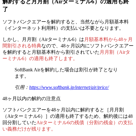
解約すると月月割（Airターミナル6）の適用も終
了
ソフトバンクエアーを解約すると、当然ながら月額基本料
（インターネット利用料）の支払いは不要となります。
しかし、月月割（Airターミナル6）は
月額基本料から48ヶ月
間割引される特典
なので、
48ヶ月以内にソフトバンクエアー
を解約すると月額基本料から割引されていた
月月割（Airタ
ーミナル6）の適用も終了
しま
す。
SoftBank Airを解約した場合は割引が終了となり
ます。
引用：
https://www.softbank.jp/internet/air/price/
48ヶ月以内の解約の注意点
ソフトバンクエアーを48ヶ月以内に解約すると［月月割
（Airターミナル6）］の適用も終了するため、
解約後には48
回分割していた
Airターミナル6の残債（分割の残金）の支払
い義務だけが残ります。