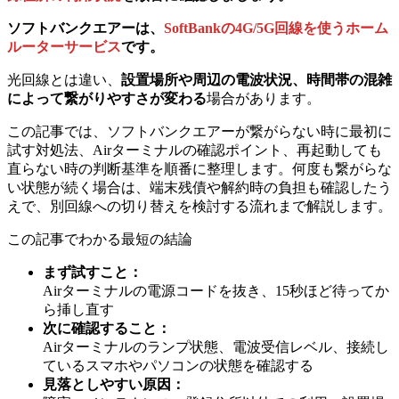
ソフトバンクエアーは、
SoftBankの4G/5G回線を使うホーム
ルーターサービス
です。
光回線とは違い、
設置場所や周辺の電波状況、時間帯の混雑
によって繋がりやすさが変わる
場合があります。
この記事では、ソフトバンクエアーが繋がらない時に最初に
試す対処法、Airターミナルの確認ポイント、再起動しても
直らない時の判断基準を順番に整理します。何度も繋がらな
い状態が続く場合は、端末残債や解約時の負担も確認したう
えで、別回線への切り替えを検討する流れまで解説します。
この記事でわかる最短の結論
まず試すこと
：
Airターミナルの電源コードを抜き、15秒ほど待ってか
ら挿し直す
次に確認すること
：
Airターミナルのランプ状態、電波受信レベル、接続し
ているスマホやパソコンの状態を確認する
見落としやすい原因
：