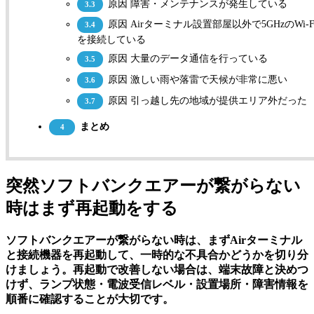
原因 障害・メンテナンスが発生している
3.3
原因 Airターミナル設置部屋以外で5GHzのWi-F
3.4
を接続している
原因 大量のデータ通信を行っている
3.5
原因 激しい雨や落雷で天候が非常に悪い
3.6
原因 引っ越し先の地域が提供エリア外だった
3.7
まとめ
4
突然ソフトバンクエアーが繋がらない
時はまず再起動をする
ソフトバンクエアーが繋がらない時は、まずAirターミナル
と接続機器を再起動して、一時的な不具合かどうかを切り分
けましょう。再起動で改善しない場合は、端末故障と決めつ
けず、ランプ状態・電波受信レベル・設置場所・障害情報を
順番に確認することが大切です。