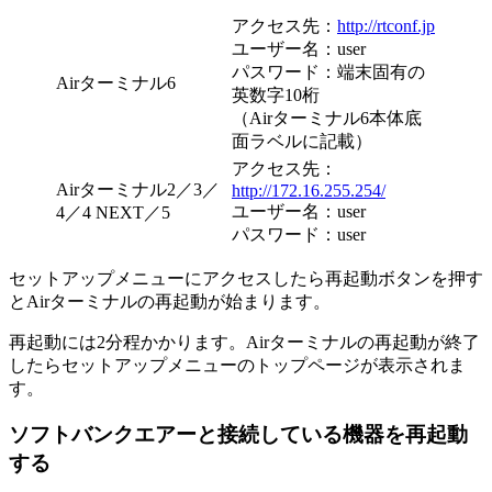
アクセス先：
http://rtconf.jp
ユーザー名：user
パスワード：端末固有の
Airターミナル6
英数字10桁
（Airターミナル6本体底
面ラベルに記載）
アクセス先：
Airターミナル2／3／
http://172.16.255.254/
ユーザー名：user
4／4 NEXT／5
パスワード：user
セットアップメニューにアクセスしたら
再起動
ボタンを押す
とAirターミナルの再起動が始まります。
再起動には2分程かかります。Airターミナルの再起動が終了
したらセットアップメニューのトップページが表示されま
す。
ソフトバンクエアーと
接続している
機器を再起動
する