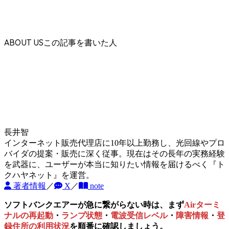
ABOUT US
長井智
インターネット販売代理店に10年以上勤務し、光回線やプロ
バイダの提案・販売に深く従事。現在はその長年の実務経験
を武器に、ユーザーが本当に知りたい情報を届けるべく『ト
クハヤネット』を運営。
著者情報
／
X
／
note
ソフトバンクエアーが急に繋がらない時は、まず
Airターミ
ナルの再起動
・
ランプ状態
・
電波受信レベル
・
障害情報
・
登
録住所の利用状況
を順番に確認しましょう。