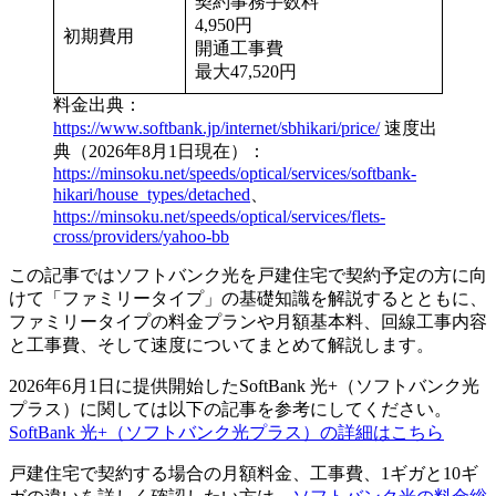
契約事務手数料
4,950円
初期費用
開通工事費
最大47,520円
料金出典：
https://www.softbank.jp/internet/sbhikari/price/
速度出
典（2026年8月1日現在）：
https://minsoku.net/speeds/optical/services/softbank-
hikari/house_types/detached
、
https://minsoku.net/speeds/optical/services/flets-
cross/providers/yahoo-bb
この記事ではソフトバンク光を戸建住宅で契約予定の方に向
けて「ファミリータイプ」の基礎知識を解説するとともに、
ファミリータイプの料金プランや月額基本料、回線工事内容
と工事費、そして速度についてまとめて解説します。
2026年6月1日に提供開始したSoftBank 光+（ソフトバンク光
プラス）に関しては以下の記事を参考にしてください。
SoftBank 光+（ソフトバンク光プラス）の詳細はこちら
戸建住宅で契約する場合の月額料金、工事費、1ギガと10ギ