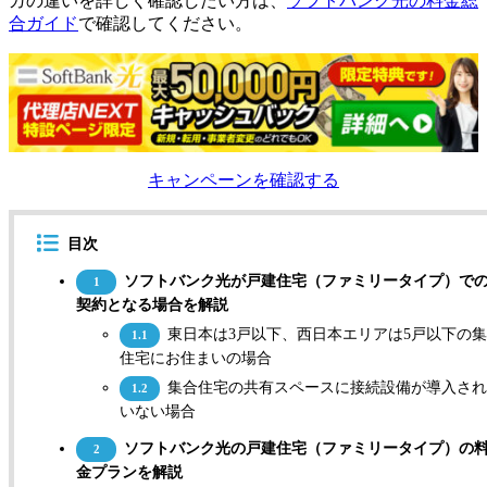
ガの違いを詳しく確認したい方は、
ソフトバンク光の料金総
合ガイド
で確認してください。
キャンペーンを確認する
目次
ソフトバンク光が戸建住宅（ファミリータイプ）で
1
契約となる場合を解説
東日本は3戸以下、西日本エリアは5戸以下の
1.1
住宅にお住まいの場合
集合住宅の共有スペースに接続設備が導入され
1.2
いない場合
ソフトバンク光の戸建住宅（ファミリータイプ）の
2
金プランを解説