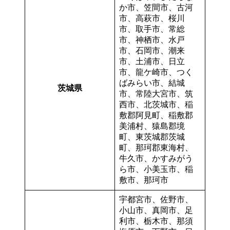
か市、笠間市、古河
市、高萩市、桜川
市、取手市、常総
市、神栖市、水戸
市、石岡市、潮来
市、土浦市、日立
市、龍ケ崎市、つく
ばみらい市、結城
茨城県
市、常陸大宮市、筑
西市、北茨城市、稲
敷郡阿見町、稲敷郡
美浦村、猿島郡境
町、東茨城郡茨城
町、那珂郡東海村、
牛久市、かすみがう
ら市、小美玉市、稲
敷市、那珂市
宇都宮市、佐野市、
小山市、真岡市、足
利市、栃木市、那須