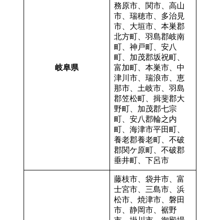
務原市、関市、高山
市、瑞穂市、多治見
市、大垣市、本巣郡
北方町、羽島郡岐南
町、神戸町、安八
町、加茂郡坂祝町、
岐阜県
富加町、本巣市、中
津川市、瑞浪市、恵
那市、土岐市、羽島
郡笠松町、揖斐郡大
野町、加茂郡七宗
町、安八郡輪之内
町、海津市平田町、
養老郡養老町、不破
郡関ケ原町、不破郡
垂井町、下呂市
藤枝市、袋井市、富
士宮市、三島市、浜
松市、焼津市、磐田
市、静岡市、裾野