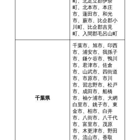
町、北足立郡伊奈
町、北本市、本庄
市、蓮田市、和光
市、蕨市、比企郡小
川町、比企郡吉見
町、入間郡毛呂山町
千葉市、旭市、印西
市、浦安市、我孫子
市、鎌ケ谷市、鴨川
市、君津市、佐倉
市、山武市、四街道
市、市原市、市川
市、習志野市、松戸
市、成田市、船橋
千葉県
市、袖ケ浦市、大網
白里市、銚子市、東
金市、柏市、白井
市、八街市、八千代
市、富里市、茂原
市、木更津市、野田
市、流山市、香取