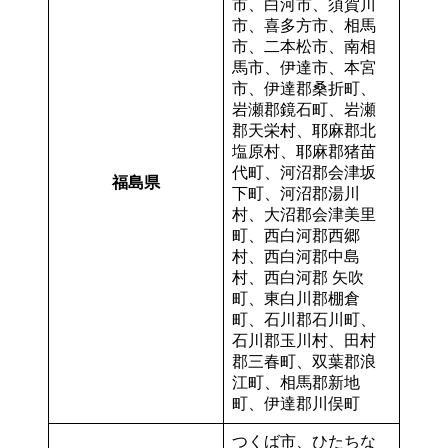
市、白河市、須賀川
市、喜多方市、相馬
市、二本松市、南相
馬市、伊達市、本宮
市、伊達郡桑折町、
岩瀬郡鏡石町、岩瀬
郡天栄村、耶麻郡北
塩原村、耶麻郡猪苗
代町、河沼郡会津坂
福島県
下町、河沼郡湯川
村、大沼郡会津美里
町、西白河郡西郷
村、西白河郡中島
村、西白河郡 矢吹
町、東白川郡棚倉
町、石川郡石川町、
石川郡玉川村、田村
郡三春町、双葉郡浪
江町、相馬郡新地
町、伊達郡川俣町
つくば市、ひたちな