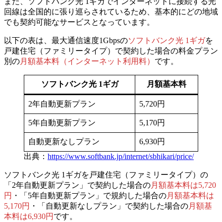
また、ソフトバンク光 1ギガでインターネットに接続する光
回線は全国的に張り巡らされているため、
基本的にどの地域
でも契約可能なサービス
となっています。
以下の表は、最大通信速度1Gbps
の
ソフトバンク光 1ギガ
を
戸建住宅（ファミリータイプ）で契約した場合の
料金プラン
別の
月額基本料（インターネット利用料）
です。
ソフトバンク光 1ギガ
月額基本料
2年自動更新プラン
5,720円
5年自動更新プラン
5,170円
自動更新なしプラン
6,930円
出典：
https://www.softbank.jp/internet/sbhikari/price/
ソフトバンク光 1ギガを戸建住宅（ファミリータイプ）の
「2年自動更新プラン」で契約した場合の
月額基本料は5,720
円
・
「5年自動更新プラン」で規約した場合の
月額基本料は
5,170円
・
「自動更新なしプラン」で契約した場合の
月額基
本料は6,930円
です。